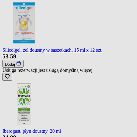
Silicolgel, żel doustny w saszetkach, 15 ml x 12 szt.
53
59
Dodaj
Usługa rezerwacji jest usługą domyślną
więcej
Iberogast, płyn doustny, 20 ml