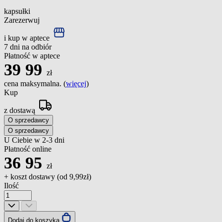
kapsułki
Zarezerwuj
i kup w aptece
7 dni na odbiór
Płatność w aptece
39
99
zł
cena maksymalna. (
więcej
)
Kup
z dostawą
O sprzedawcy
O sprzedawcy
U Ciebie w 2-3 dni
Płatność online
36
95
zł
+ koszt dostawy (od
9,99zł
)
Ilość
Dodaj do koszyka