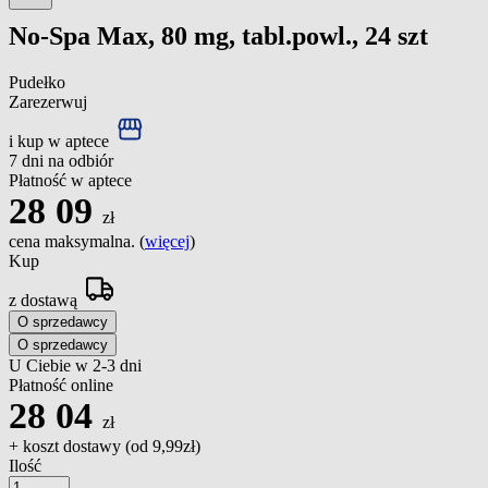
No-Spa Max, 80 mg, tabl.powl., 24 szt
Pudełko
Zarezerwuj
i kup w aptece
7 dni na odbiór
Płatność w aptece
28
09
zł
cena maksymalna. (
więcej
)
Kup
z dostawą
O sprzedawcy
O sprzedawcy
U Ciebie w 2-3 dni
Płatność online
28
04
zł
+ koszt dostawy (od
9,99zł
)
Ilość