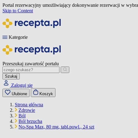
Portal rezerwacyjny umożliwiający dokonywanie rezerwacji w wybra
Skip to Content
Kategorie
Przeszukaj zawartość portalu
Szukaj
Zaloguj się
Ulubione
Koszyk
Strona główna
Zdrowie
Ból
Ból brzucha
No-Spa Max, 80 mg, tabl.powl., 24 szt