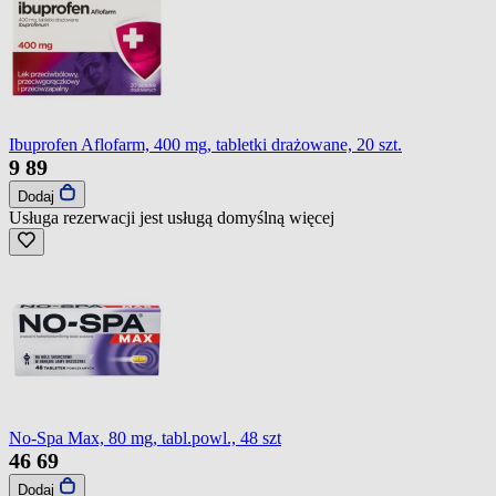
Ibuprofen Aflofarm, 400 mg, tabletki drażowane, 20 szt.
9
89
Dodaj
Usługa rezerwacji jest usługą domyślną
więcej
No-Spa Max, 80 mg, tabl.powl., 48 szt
46
69
Dodaj