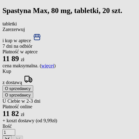
Spastyna Max, 80 mg, tabletki, 20 szt.
tabletki
Zarezerwuj
i kup w aptece
7 dni na odbiór
Płatność w aptece
11
89
zł
cena maksymalna. (
więcej
)
Kup
z dostawą
O sprzedawcy
O sprzedawcy
U Ciebie w 2-3 dni
Płatność online
11
82
zł
+ koszt dostawy (od
9,99zł
)
Ilość