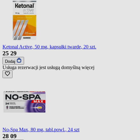
Ketonal Active, 50 mg, kapsułki twarde, 20 szt.
25
29
Dodaj
Usługa rezerwacji jest usługą domyślną
więcej
No-Spa Max, 80 mg, tabl.powl., 24 szt
28
09