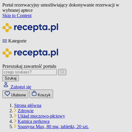
Portal rezerwacyjny umożliwiający dokonywanie rezerwacji w
wybranej aptece
Skip to Content
Kategorie
Przeszukaj zawartość portalu
Szukaj
Zaloguj się
Ulubione
Koszyk
Strona główna
Zdrowie
Układ moczowo-płciowy
Kamica nerkowa
Spastyna Max, 80 mg, tabletki, 20 szt.