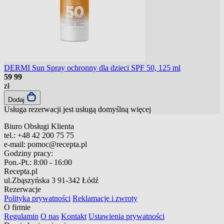
DERMI Sun Spray ochronny dla dzieci SPF 50, 125 ml
59
99
zł
Dodaj
Usługa rezerwacji jest usługą domyślną
więcej
Biuro Obsługi Klienta
tel.:
+48 42 200 75 75
e-mail:
pomoc@recepta.pl
Godziny pracy:
Pon.-Pt.:
8:00 - 16:00
Recepta.pl
ul.Zbąszyńska 3
91-342 Łódź
Rezerwacje
Polityka prywatności
Reklamacje i zwroty
O firmie
Regulamin
O nas
Kontakt
Ustawienia prywatności