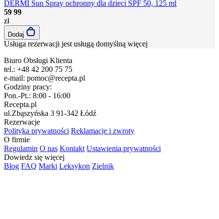
DERMI Sun Spray ochronny dla dzieci SPF 50, 125 ml
59
99
zł
Dodaj
Usługa rezerwacji jest usługą domyślną
więcej
Biuro Obsługi Klienta
tel.:
+48 42 200 75 75
e-mail:
pomoc@recepta.pl
Godziny pracy:
Pon.-Pt.:
8:00 - 16:00
Recepta.pl
ul.Zbąszyńska 3
91-342 Łódź
Rezerwacje
Polityka prywatności
Reklamacje i zwroty
O firmie
Regulamin
O nas
Kontakt
Ustawienia prywatności
Dowiedz się więcej
Blog
FAQ
Marki
Leksykon
Zielnik