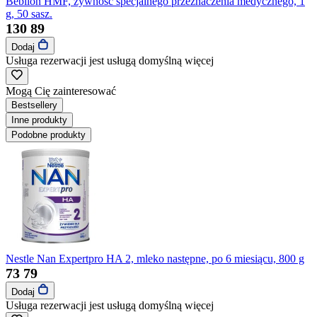
Bebilon HMF, żywność specjalnego przeznaczenia medycznego, 1
g, 50 sasz.
130
89
Dodaj
Usługa rezerwacji jest usługą domyślną
więcej
Mogą Cię zainteresować
Bestsellery
Inne produkty
Podobne produkty
Nestle Nan Expertpro HA 2, mleko następne, po 6 miesiącu, 800 g
73
79
Dodaj
Usługa rezerwacji jest usługą domyślną
więcej