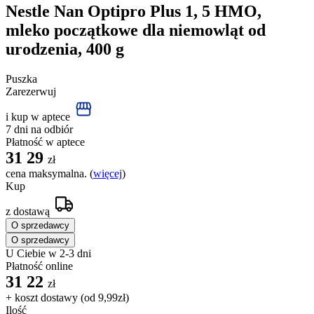
Nestle Nan Optipro Plus 1, 5 HMO,
mleko początkowe dla niemowląt od
urodzenia, 400 g
Puszka
Zarezerwuj
i kup w aptece
7 dni na odbiór
Płatność w aptece
31
29
zł
cena maksymalna. (
więcej
)
Kup
z dostawą
O sprzedawcy
O sprzedawcy
U Ciebie w 2-3 dni
Płatność online
31
22
zł
+ koszt dostawy (od
9,99zł
)
Ilość