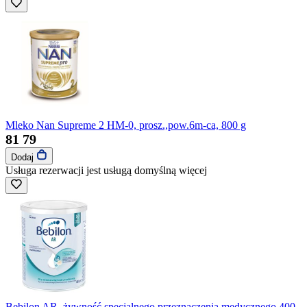
Mleko Nan Supreme 2 HM-0, prosz.,pow.6m-ca, 800 g
81
79
Dodaj
Usługa rezerwacji jest usługą domyślną
więcej
Bebilon AR, żywność specjalnego przeznaczenia medycznego 400