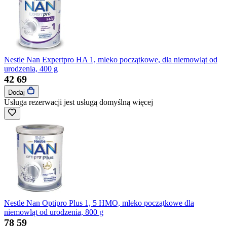
Nestle Nan Expertpro HA 1, mleko początkowe, dla niemowląt od
urodzenia, 400 g
42
69
Dodaj
Usługa rezerwacji jest usługą domyślną
więcej
Nestle Nan Optipro Plus 1, 5 HMO, mleko początkowe dla
niemowląt od urodzenia, 800 g
78
59