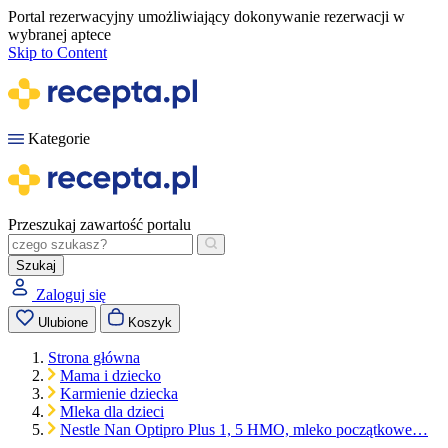
Portal rezerwacyjny umożliwiający dokonywanie rezerwacji w
wybranej aptece
Skip to Content
Kategorie
Przeszukaj zawartość portalu
Szukaj
Zaloguj się
Ulubione
Koszyk
Strona główna
Mama i dziecko
Karmienie dziecka
Mleka dla dzieci
Nestle Nan Optipro Plus 1, 5 HMO, mleko początkowe…