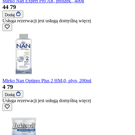
Mleko Nan Expert Pro AR, proszek., 400g
44
79
Dodaj
Usługa rezerwacji jest usługą domyślną
więcej
Mleko Nan Optipro Plus 2 HM-0, plyn, 200ml
4
79
Dodaj
Usługa rezerwacji jest usługą domyślną
więcej