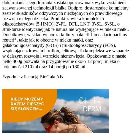
dokarmiania. Jego formuła została opracowana z wykorzystaniem
zaawansowanej technologii białka Optipro, dostarczając kompletny
zestaw składników odżywczych niezbędnych do prawidłowego
rozwoju małego dziecka. Produkt zawiera kompleks 5
oligosacharydów (5 HMO): 2'-FL, DFL, LNT, 3'-SL, 6'-SL, o
strukturze identycznej jak te naturalnie występujące w mleku matki.
Dodatkowo, w skład wchodzą kultury bakterii Limosilactobacillus
reuteri*, takie jak te obecne w mleku matki, oraz
galaktooligosacharydy (GOS) i fruktooligosacharydy (FOS),
wspierające zdrową mikroflorę jelitową. To kompleksowe wsparcie
w dalszym rozwoju i wzroście niemowlęcia. Opakowanie o masie
netto 400g pozwala na przygotowanie około 12 porcji mleka o
pojemności 210 ml oraz 14 porcji po 180 ml.
*zgodnie z licencją BioGaia AB.