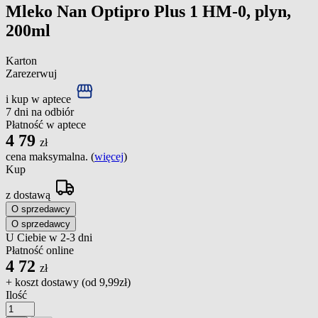
Mleko Nan Optipro Plus 1 HM-0, plyn,
200ml
Karton
Zarezerwuj
i kup w aptece
7 dni na odbiór
Płatność w aptece
4
79
zł
cena maksymalna. (
więcej
)
Kup
z dostawą
O sprzedawcy
O sprzedawcy
U Ciebie w 2-3 dni
Płatność online
4
72
zł
+ koszt dostawy (od
9,99zł
)
Ilość