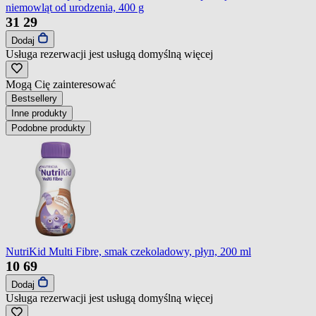
niemowląt od urodzenia, 400 g
31
29
Dodaj
Usługa rezerwacji jest usługą domyślną
więcej
Mogą Cię zainteresować
Bestsellery
Inne produkty
Podobne produkty
NutriKid Multi Fibre, smak czekoladowy, płyn, 200 ml
10
69
Dodaj
Usługa rezerwacji jest usługą domyślną
więcej