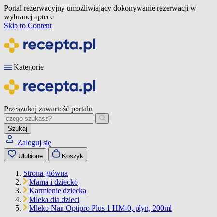
Portal rezerwacyjny umożliwiający dokonywanie rezerwacji w
wybranej aptece
Skip to Content
Kategorie
Przeszukaj zawartość portalu
Szukaj
Zaloguj się
Ulubione
Koszyk
Strona główna
Mama i dziecko
Karmienie dziecka
Mleka dla dzieci
Mleko Nan Optipro Plus 1 HM-0, plyn, 200ml