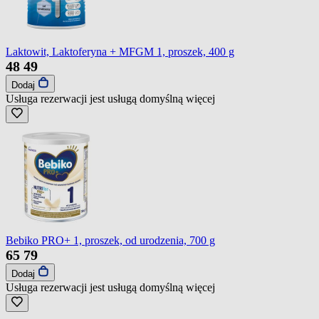
Laktowit, Laktoferyna + MFGM 1, proszek, 400 g
48
49
Dodaj
Usługa rezerwacji jest usługą domyślną
więcej
Bebiko PRO+ 1, proszek, od urodzenia, 700 g
65
79
Dodaj
Usługa rezerwacji jest usługą domyślną
więcej