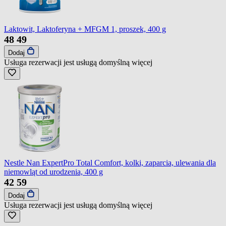
Laktowit, Laktoferyna + MFGM 1, proszek, 400 g
48
49
Dodaj
Usługa rezerwacji jest usługą domyślną
więcej
Nestle Nan ExpertPro Total Comfort, kolki, zaparcia, ulewania dla
niemowląt od urodzenia, 400 g
42
59
Dodaj
Usługa rezerwacji jest usługą domyślną
więcej