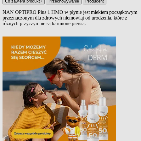
Co zawiera produkt?
Przechowywanie
Producent
NAN OPTIPRO Plus 1 HMO w płynie jest mlekiem początkowym
przeznaczonym dla zdrowych niemowląt od urodzenia, które z
Opis produktu
różnych przyczyn nie są karmione piersią.