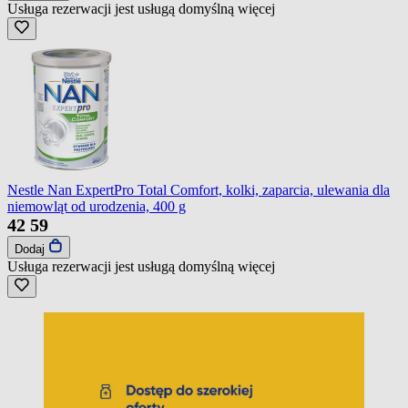
Usługa rezerwacji jest usługą domyślną
więcej
Nestle Nan ExpertPro Total Comfort, kolki, zaparcia, ulewania dla
niemowląt od urodzenia, 400 g
42
59
Dodaj
Usługa rezerwacji jest usługą domyślną
więcej