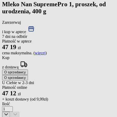
Mleko Nan SupremePro 1, proszek, od
urodzenia, 400 g
Zarezerwuj
i kup w aptece
7 dni na odbiór
Płatność w aptece
47
19
zł
cena maksymalna. (
więcej
)
Kup
z dostawą
O sprzedawcy
O sprzedawcy
U Ciebie w 2-3 dni
Płatność online
47
12
zł
+ koszt dostawy (od
9,99zł
)
Ilość