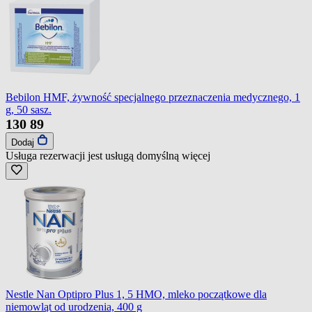
Bebilon HMF, żywność specjalnego przeznaczenia medycznego, 1
g, 50 sasz.
130
89
Dodaj
Usługa rezerwacji jest usługą domyślną
więcej
Nestle Nan Optipro Plus 1, 5 HMO, mleko początkowe dla
niemowląt od urodzenia, 400 g