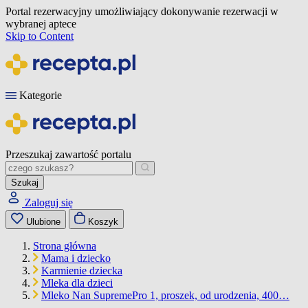
Portal rezerwacyjny umożliwiający dokonywanie rezerwacji w
wybranej aptece
Skip to Content
Kategorie
Przeszukaj zawartość portalu
Szukaj
Zaloguj się
Ulubione
Koszyk
Strona główna
Mama i dziecko
Karmienie dziecka
Mleka dla dzieci
Mleko Nan SupremePro 1, proszek, od urodzenia, 400…