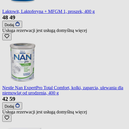
Laktowit, Laktoferyna + MFGM 1, proszek, 400 g
48
49
Dodaj
Usługa rezerwacji jest usługą domyślną
więcej
Nestle Nan ExpertPro Total Comfort, kolki, zaparcia, ulewania dla
niemowląt od urodzenia, 400 g
42
59
Dodaj
Usługa rezerwacji jest usługą domyślną
więcej