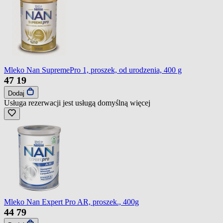
Mleko Nan SupremePro 1, proszek, od urodzenia, 400 g
47
19
Dodaj
Usługa rezerwacji jest usługą domyślną
więcej
Mleko Nan Expert Pro AR, proszek., 400g
44
79