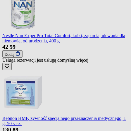
Nestle Nan ExpertPro Total Comfort, kolki, zaparcia, ulewania dla
niemowląt od urodzenia, 400 g
42
59
Dodaj
Usługa rezerwacji jest usługą domyślną
więcej
Bebilon HMF, żywność specjalnego przeznaczenia medycznego, 1
g, 50 sasz.
130
89