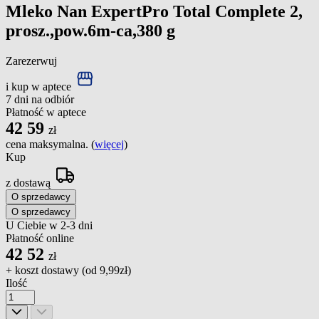
Mleko Nan ExpertPro Total Complete 2,
prosz.,pow.6m-ca,380 g
Zarezerwuj
i kup w aptece
7 dni na odbiór
Płatność w aptece
42
59
zł
cena maksymalna. (
więcej
)
Kup
z dostawą
O sprzedawcy
O sprzedawcy
U Ciebie w 2-3 dni
Płatność online
42
52
zł
+ koszt dostawy (od
9,99zł
)
Ilość