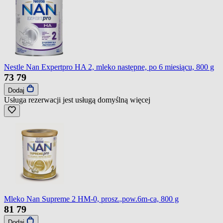
Nestle Nan Expertpro HA 2, mleko następne, po 6 miesiącu, 800 g
73
79
Dodaj
Usługa rezerwacji jest usługą domyślną
więcej
Mleko Nan Supreme 2 HM-0, prosz.,pow.6m-ca, 800 g
81
79
Dodaj