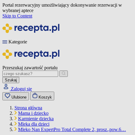
Portal rezerwacyjny umożliwiający dokonywanie rezerwacji w
wybranej aptece
Skip to Content
Kategorie
Przeszukaj zawartość portalu
Szukaj
Zaloguj się
Ulubione
Koszyk
Strona główna
Mama i dziecko
Karmienie dziecka
Mleka dla dzieci
Mleko Nan ExpertPro Total Complete 2, prosz.,pow.6…