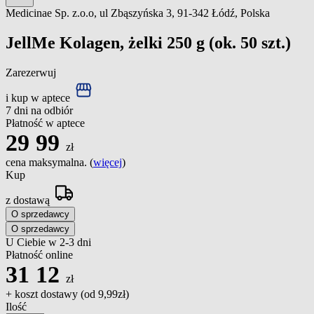
Medicinae Sp. z.o.o, ul Zbąszyńska 3, 91-342 Łódź, Polska
JellMe Kolagen, żelki 250 g (ok. 50 szt.)
Zarezerwuj
i kup w aptece
7 dni na odbiór
Płatność w aptece
29
99
zł
cena maksymalna. (
więcej
)
Kup
z dostawą
O sprzedawcy
O sprzedawcy
U Ciebie w 2-3 dni
Płatność online
31
12
zł
+ koszt dostawy (od
9,99zł
)
Ilość