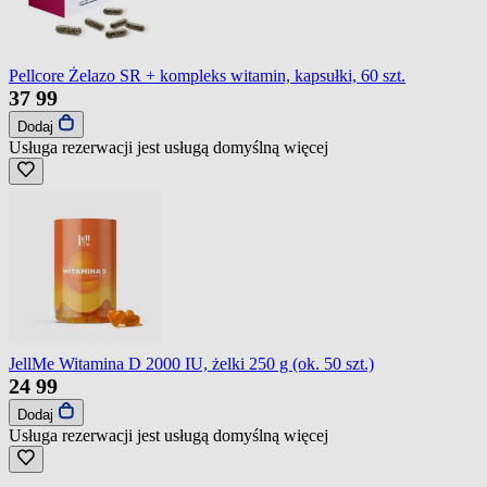
Pellcore Żelazo SR + kompleks witamin, kapsułki, 60 szt.
37
99
Dodaj
Usługa rezerwacji jest usługą domyślną
więcej
JellMe Witamina D 2000 IU, żelki 250 g (ok. 50 szt.)
24
99
Dodaj
Usługa rezerwacji jest usługą domyślną
więcej