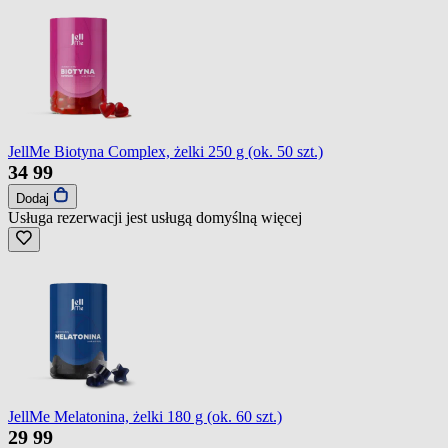
JellMe Biotyna Complex, żelki 250 g (ok. 50 szt.)
34
99
Dodaj
Usługa rezerwacji jest usługą domyślną
więcej
JellMe Melatonina, żelki 180 g (ok. 60 szt.)
29
99