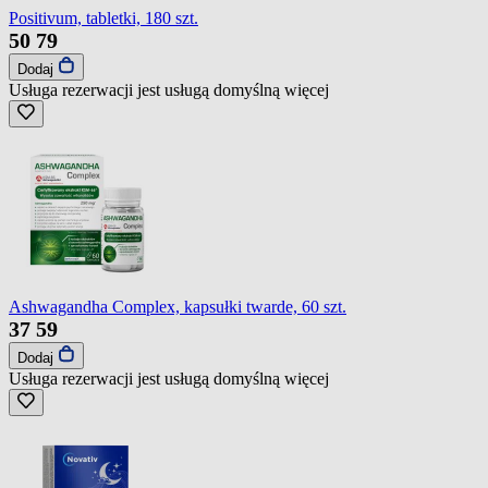
Positivum, tabletki, 180 szt.
50
79
Dodaj
Usługa rezerwacji jest usługą domyślną
więcej
Ashwagandha Complex, kapsułki twarde, 60 szt.
37
59
Dodaj
Usługa rezerwacji jest usługą domyślną
więcej