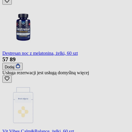
Destresan noc z melatoniną, żelki, 60 szt
57
89
Dodaj
Usługa rezerwacji jest usługą domyślną
więcej
Vit Vibes Calm&Balance, żelki, 60 szt