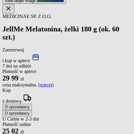
View larger image
MEDICINAE SP. Z O.O.
JellMe Melatonina, żelki 180 g (ok. 60
szt.)
Zarezerwuj
i kup w aptece
7 dni na odbiór
Płatność w aptece
29
99
zł
cena maksymalna. (
więcej
)
Kup
z dostawą
O sprzedawcy
O sprzedawcy
U Ciebie w 2-3 dni
Płatność online
25
02
zł