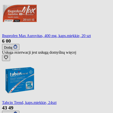
Ibuprofen Max Aurovitas, 400 mg, kaps.miękkie, 20 szt
6
00
Dodaj
Usługa rezerwacji jest usługą domyślną
więcej
Tabcin Trend, kaps.miekkie, 24szt
43
49