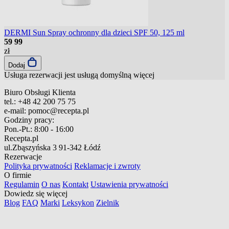
DERMI Sun Spray ochronny dla dzieci SPF 50, 125 ml
59
99
zł
Dodaj
Usługa rezerwacji jest usługą domyślną
więcej
Biuro Obsługi Klienta
tel.:
+48 42 200 75 75
e-mail:
pomoc@recepta.pl
Godziny pracy:
Pon.-Pt.:
8:00 - 16:00
Recepta.pl
ul.Zbąszyńska 3
91-342 Łódź
Rezerwacje
Polityka prywatności
Reklamacje i zwroty
O firmie
Regulamin
O nas
Kontakt
Ustawienia prywatności
Dowiedz się więcej
Blog
FAQ
Marki
Leksykon
Zielnik