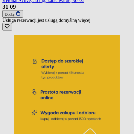
Ketonal Active, 50 mg, kaps.twarde, 30 szt
31
09
Dodaj
Usługa rezerwacji jest usługą domyślną
więcej