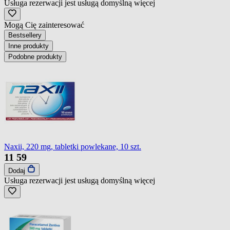
Usługa rezerwacji jest usługą domyślną
więcej
Mogą Cię zainteresować
Bestsellery
Inne produkty
Podobne produkty
Naxii, 220 mg, tabletki powlekane, 10 szt.
11
59
Dodaj
Usługa rezerwacji jest usługą domyślną
więcej