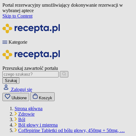
Portal rezerwacyjny umożliwiający dokonywanie rezerwacji w
wybranej aptece
Skip to Content
Kategorie
Przeszukaj zawartość portalu
Szukaj
Zaloguj się
Ulubione
Koszyk
Strona główna
Zdrowie
Ból
Ból głowy i migrena
Coffepirine Tabletki od bólu głowy, 450mg + 50mg, …