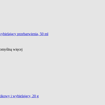
ybielający przebarwienia, 50 ml
 domyślną
więcej
ikowy i wybielający, 20 g