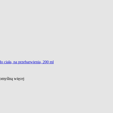
o ciała, na przebarwienia, 200 ml
 domyślną
więcej