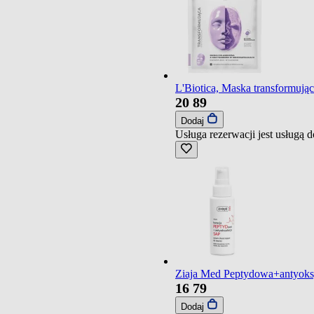
L'Biotica, Maska transformują
20
89
Dodaj
Usługa rezerwacji jest usługą
Ziaja Med Peptydowa+antyoksy
16
79
Dodaj