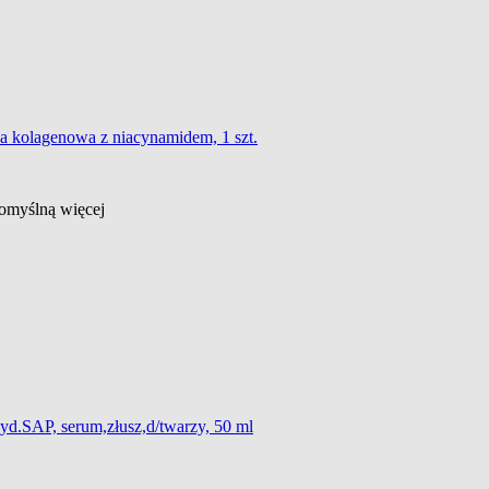
ca kolagenowa z niacynamidem, 1 szt.
 domyślną
więcej
d.SAP, serum,złusz,d/twarzy, 50 ml