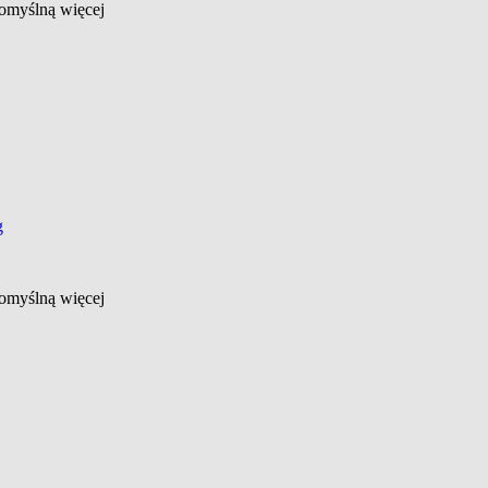
 domyślną
więcej
g
 domyślną
więcej