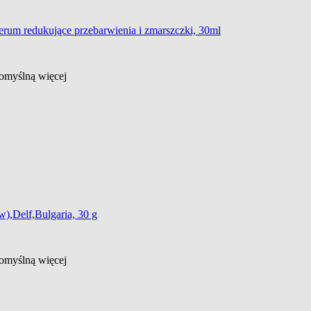
 serum redukujące przebarwienia i zmarszczki, 30ml
 domyślną
więcej
w),Delf,Bulgaria, 30 g
 domyślną
więcej