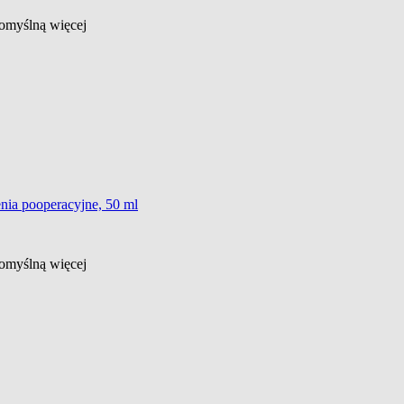
 domyślną
więcej
nia pooperacyjne, 50 ml
 domyślną
więcej