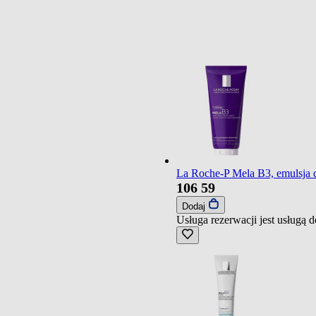
La Roche-P Mela B3, emulsja d
106
59
Dodaj
Usługa rezerwacji jest usługą