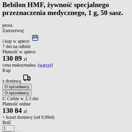
Bebilon HMF, żywność specjalnego
przeznaczenia medycznego, 1 g, 50 sasz.
prosz.
Zarezerwuj
i kup w aptece
7 dni na odbiór
Płatność w aptece
130
89
zł
cena maksymalna. (
więcej
)
Kup
z dostawą
O sprzedawcy
O sprzedawcy
U Ciebie w 2-3 dni
Płatność online
130
84
zł
+ koszt dostawy (od
9,99zł
)
Ilość