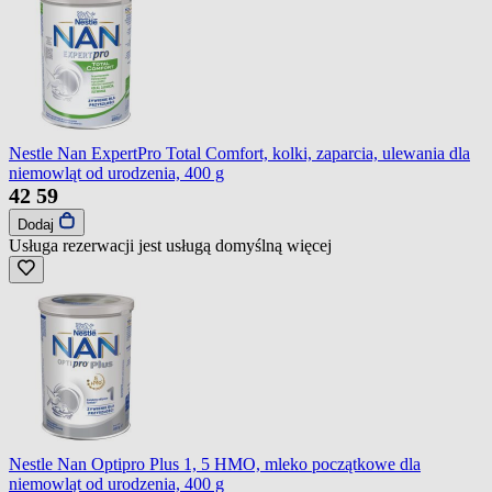
Nestle Nan ExpertPro Total Comfort, kolki, zaparcia, ulewania dla
niemowląt od urodzenia, 400 g
42
59
Dodaj
Usługa rezerwacji jest usługą domyślną
więcej
Nestle Nan Optipro Plus 1, 5 HMO, mleko początkowe dla
niemowląt od urodzenia, 400 g