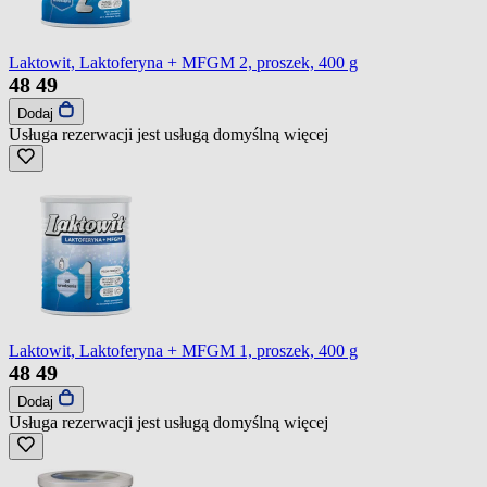
Laktowit, Laktoferyna + MFGM 2, proszek, 400 g
48
49
Dodaj
Usługa rezerwacji jest usługą domyślną
więcej
Laktowit, Laktoferyna + MFGM 1, proszek, 400 g
48
49
Dodaj
Usługa rezerwacji jest usługą domyślną
więcej