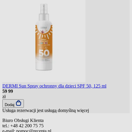
DERMI Sun Spray ochronny dla dzieci SPF 50, 125 ml
59
99
zł
Dodaj
Usługa rezerwacji jest usługą domyślną
więcej
Biuro Obsługi Klienta
tel.:
+48 42 200 75 75
e-mail:
pomoc@recepta.pl