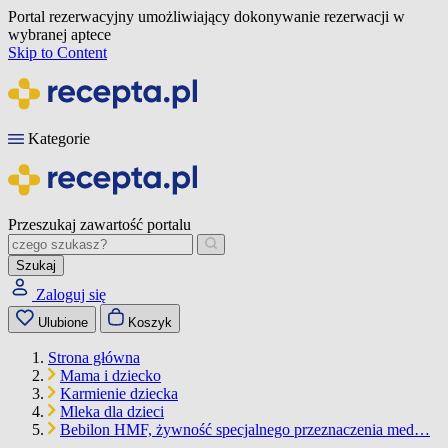
Portal rezerwacyjny umożliwiający dokonywanie rezerwacji w
wybranej aptece
Skip to Content
Kategorie
Przeszukaj zawartość portalu
Szukaj
Zaloguj się
Ulubione
Koszyk
Strona główna
Mama i dziecko
Karmienie dziecka
Mleka dla dzieci
Bebilon HMF, żywność specjalnego przeznaczenia med…