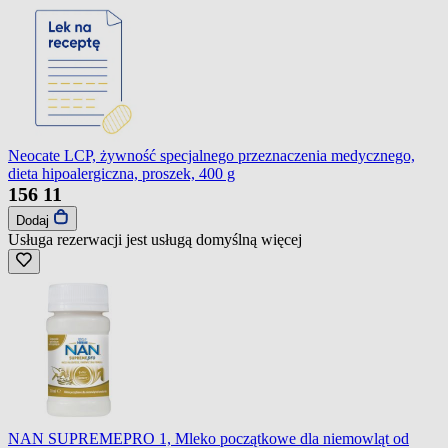
Neocate LCP, żywność specjalnego przeznaczenia medycznego,
dieta hipoalergiczna, proszek, 400 g
156
11
Dodaj
Usługa rezerwacji jest usługą domyślną
więcej
NAN SUPREMEPRO 1, Mleko początkowe dla niemowląt od