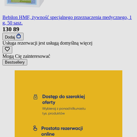
Bebilon HMF, żywność specjalnego przeznaczenia medycznego, 1
g, 50 sasz.
130
89
Dodaj
Usługa rezerwacji jest usługą domyślną
więcej
Mogą Cię zainteresować
Bestsellery