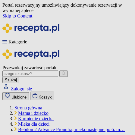
Portal rezerwacyjny umożliwiający dokonywanie rezerwacji w
wybranej aptece
Skip to Content
Kategorie
Przeszukaj zawartość portalu
Szukaj
Zaloguj się
Ulubione
Koszyk
Strona główna
Mama i dziecko
Karmienie dziecka
Mleka dla dzieci
Bebilon 2 Advance Pronutra, mleko następne po 6. m…