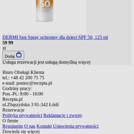
DERMI Sun Spray ochronny dla dzieci SPF 50, 125 ml
59
99
zł
Dodaj
Usługa rezerwacji jest usługą domyślną
więcej
Biuro Obsługi Klienta
tel.:
+48 42 200 75 75
e-mail:
pomoc@recepta.pl
Godziny pracy:
Pon.-Pt.:
8:00 - 16:00
Recepta.pl
ul.Zbąszyńska 3
91-342 Łódź
Rezerwacje
Polityka prywatności
Reklamacje i zwroty
O firmie
Regulamin
O nas
Kontakt
Ustawienia prywatności
Dowiedz się więcej