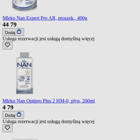
Mleko Nan Expert Pro AR, proszek., 400g
44
79
Dodaj
Usługa rezerwacji jest usługą domyślną
więcej
Mleko Nan Optipro Plus 2 HM-0, plyn, 200ml
4
79
Dodaj
Usługa rezerwacji jest usługą domyślną
więcej