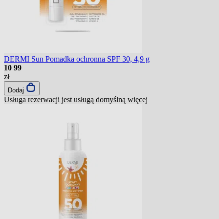
DERMI Sun Pomadka ochronna SPF 30, 4,9 g
10
99
zł
Dodaj
Usługa rezerwacji jest usługą domyślną
więcej