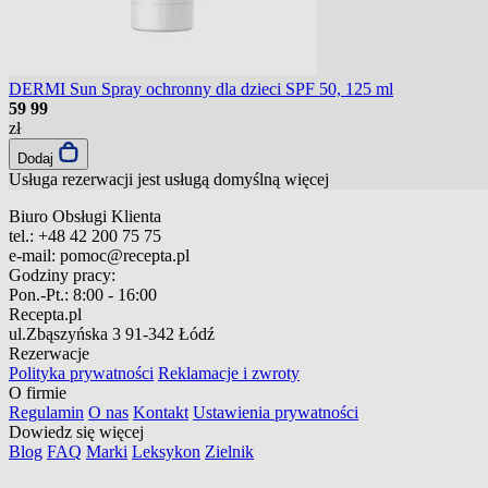
DERMI Sun Spray ochronny dla dzieci SPF 50, 125 ml
59
99
zł
Dodaj
Usługa rezerwacji jest usługą domyślną
więcej
Biuro Obsługi Klienta
tel.:
+48 42 200 75 75
e-mail:
pomoc@recepta.pl
Godziny pracy:
Pon.-Pt.:
8:00 - 16:00
Recepta.pl
ul.Zbąszyńska 3
91-342 Łódź
Rezerwacje
Polityka prywatności
Reklamacje i zwroty
O firmie
Regulamin
O nas
Kontakt
Ustawienia prywatności
Dowiedz się więcej
Blog
FAQ
Marki
Leksykon
Zielnik