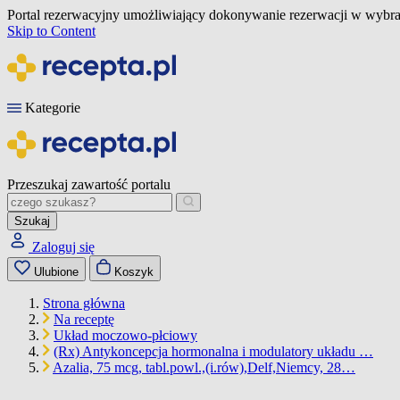
Portal rezerwacyjny umożliwiający dokonywanie rezerwacji w wybra
Skip to Content
Kategorie
Przeszukaj zawartość portalu
Szukaj
Zaloguj się
Ulubione
Koszyk
Strona główna
Na receptę
Układ moczowo-płciowy
(Rx) Antykoncepcja hormonalna i modulatory układu …
Azalia, 75 mcg, tabl.powl.,(i.rów),Delf,Niemcy, 28…