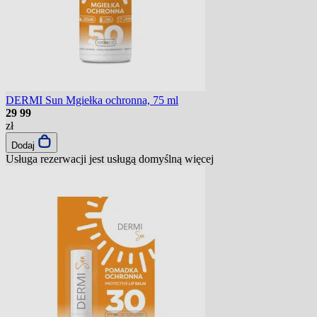
DERMI Sun Mgiełka ochronna, 75 ml
29
99
zł
Dodaj
Usługa rezerwacji jest usługą domyślną
więcej