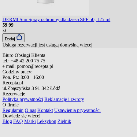
DERMI Sun Spray ochronny dla dzieci SPF 50, 125 ml
59
99
zł
Dodaj
Usługa rezerwacji jest usługą domyślną
więcej
Biuro Obsługi Klienta
tel.:
+48 42 200 75 75
e-mail:
pomoc@recepta.pl
Godziny pracy:
Pon.-Pt.:
8:00 - 16:00
Recepta.pl
ul.Zbąszyńska 3
91-342 Łódź
Rezerwacje
Polityka prywatności
Reklamacje i zwroty
O firmie
Regulamin
O nas
Kontakt
Ustawienia prywatności
Dowiedz się więcej
Blog
FAQ
Marki
Leksykon
Zielnik