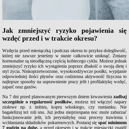
Jak zmniejszyć ryzyko pojawienia się
wzdęć przed i w trakcie okresu?
Wzdęcia przed miesiączką i podczas okresu to przykra dolegliwość,
której nie zawsze jesteśmy w stanie całkowicie uniknąć. Zmiany
hormonalne są nieodłączną częścią kobiecego cyklu. Możesz jednak
zmniejszyć ryzyko ich wystąpienia poprzez dbałość o swoją dietę i
styl życia. Niskoprzetworzone, wysokoodżywcze posiłki, wypijanie
odpowiedniej ilości płynów oraz codzienna aktywność fizyczna to
najlepsze sposoby na usprawnienie pracy jelit i profilaktykę wzdęć,
zaparć oraz gazów.
Na 7 dni przed planowanym pierwszym dniem krwawienia
zadbaj
szczególnie o regularność posiłków
, możesz też włączyć napary
ziołowe np. z imbiru, kopru włoskiego, czy rumianku. Nie
bagatelizuj też roli snu. Już jedna nieprzespana noc może zaburzać
funkcjonowanie jelit, ich perystaltykę oraz procesy trawienia i
wchłaniania składników pokarmowych. Postaraj się
spać minimum
7 godzin na dobę,
a przed okresem i w trakcie miesiączki znajdź