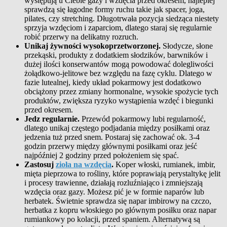
występują u Ciebie gazy i wzdęcia przed okresem, najlepiej
sprawdzą się łagodne formy ruchu takie jak spacer, joga,
pilates, czy stretching. Długotrwała pozycja siedząca niestety
sprzyja wzdęciom i zaparciom, dlatego staraj się regularnie
robić przerwy na delikatny rozruch.
Unikaj żywności wysokoprzetworzonej.
Słodycze, słone
przekąski, produkty z dodatkiem słodzików, barwników i
dużej ilości konserwantów mogą powodować dolegliwości
żołądkowo-jelitowe bez względu na fazę cyklu. Dlatego w
fazie lutealnej, kiedy układ pokarmowy jest dodatkowo
obciążony przez zmiany hormonalne, wysokie spożycie tych
produktów, zwiększa ryzyko wystąpienia wzdęć i biegunki
przed okresem.
Jedz regularnie.
Przewód pokarmowy lubi regularność,
dlatego unikaj częstego podjadania między posiłkami oraz
jedzenia tuż przed snem. Postaraj się zachować ok. 3-4
godzin przerwy między głównymi posiłkami oraz jeść
najpóźniej 2 godziny przed położeniem się spać.
Zastosuj
zioła na wzdęcia
.
Koper włoski, rumianek, imbir,
mięta pieprzowa to rośliny, które poprawiają perystaltykę jelit
i procesy trawienne, działają rozluźniająco i zmniejszają
wzdęcia oraz gazy. Możesz pić je w formie naparów lub
herbatek. Świetnie sprawdza się napar imbirowy na czczo,
herbatka z kopru włoskiego po głównym posiłku oraz napar
rumiankowy po kolacji, przed spaniem. Alternatywą są