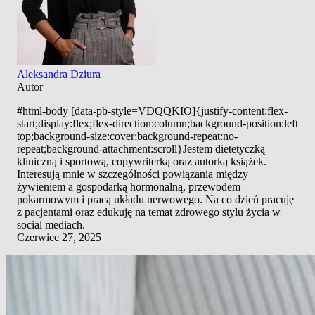
Aleksandra Dziura
Autor
#html-body [data-pb-style=VDQQKIO]{justify-content:flex-
start;display:flex;flex-direction:column;background-position:left
top;background-size:cover;background-repeat:no-
repeat;background-attachment:scroll}Jestem dietetyczką
kliniczną i sportową, copywriterką oraz autorką książek.
Interesują mnie w szczególności powiązania między
żywieniem a gospodarką hormonalną, przewodem
pokarmowym i pracą układu nerwowego. Na co dzień pracuję
z pacjentami oraz edukuję na temat zdrowego stylu życia w
social mediach.
Czerwiec 27, 2025