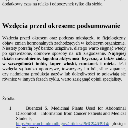
dodatkowy czas na relaks i odpoczynek tylko dla siebie.
Wzdęcia przed okresem: podsumowanie
Wzdęcia przed okresem oraz podczas miesiączki to fizjologiczny
objaw zmian hormonalnych zachodzących w kobiecym organizmie.
Niestety potrafią być bardzo uciążliwe, dlatego warto sięgnąć wtedy
po sprawdzone, domowe sposoby na ich złagodzenie.
Najlepiej
działa nawodnienie, łagodna aktywność fizyczna, a także zioła,
w szczególności imbir, koper włoski, rumianek i mięta.
Jeśli
wzdęcia są bardzo uporczywe, towarzyszy im ból, silne zaparcie,
czy nadmierna produkcja gazów lub dolegliwości te pojawiają się
również w innych fazach cyklu, warto zasięgnąć opinii specjalisty.
Źródła:
1.
Buentzel S. Medicinal Plants Used for Abdominal
Discomfort – Information from Cancer Patients and Medical
Students,
https://pmc.ncbi.nlm.nih.gov/articles/PMC9463914/
[dostęp: