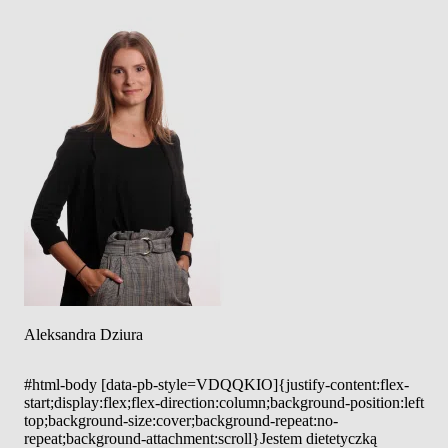
Aleksandra Dziura
#html-body [data-pb-style=VDQQKIO]{justify-content:flex-
start;display:flex;flex-direction:column;background-position:left
top;background-size:cover;background-repeat:no-
repeat;background-attachment:scroll}Jestem dietetyczką