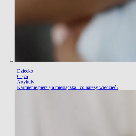
Dziecko
Ciąża
Artykuły
Karmienie piersią a miesiączka : co należy wiedzieć?