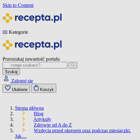
Skip to Content
Kategorie
Przeszukaj zawartość portalu
Szukaj
Zaloguj się
Ulubione
Koszyk
Strona główna
Blog
Artykuły
Zdrowie od A do Z
Wzdęcia przed okresem oraz podczas miesiączki.
Jak…