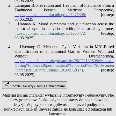
03.05.2025]
2.
Larinjani B. Prevention and Treatment of Flatulence From a
Traditional Persian Medicine Perspective,
https://pubmed.ncbi.nlm.nih.gov/27275398/
[dostęp:
03.05.2025]
3.
Hannan K. Mood symptoms and gut function across the
menstrual cycle in individuals with premenstrual syndrome,
https://pubmed.ncbi.nlm.nih.gov/39265472/
[dostęp:
03.05.2025]
4.
Hyeoung O. Menstrual Cycle Variation in MRI-Based
Quantification of Intraluminal Gas in Women With and
Without Dysmenorrhea,
https://pmc.ncbi.nlm.nih.gov/articles/PMC9130698/#:~:text=
During%20the%20perimenstrual%20period%2C%20women
,increased%20intraluminal%20gas%20(4)
.
[dostęp:
03.05.2025]
Podziel się artykułem ze znajomymi
Materiał ten ma charakter wyłącznie informacyjny i edukacyjny. Nie
należy go traktować jako jedynej podstawy do podejmowania
decyzji. W przypadku wątpliwości lub przed podjęciem
konkretnych działań, zawsze zaleca się konsultację z lekarzem lub
farmaceutą.