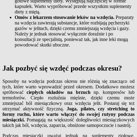
gotowe suplementy diety. Występują najczęściej w formie
kapsułek. Warto wypróbować przede wszystkim suplementy
diety z miętą.
Omów z lekarzem stosowanie leków na wzdęcia.
Preparaty
na wzdęcia zawierają substancje, które rozbijają pęcherzyki
gazów w jelitach, dzięki czemu zmniejszają wzdęcia i gazy.
Należy je jednak stosować wyłącznie doraźnie i po
konsultacji ze specjalistą, ponieważ tak, jak inne leki mogą
powodować skutki uboczne.
Jak pozbyć się wzdęć podczas okresu?
Sposoby na wzdęcia podczas okresu nie różnią się znacząco od
tych, które warto wprowadzić przed okresem. Dodatkowo możesz
spróbować
ciepłych okładów na brzuch
np. kompresów lub
termoforów. Ciepło rozluźnia mięśnie, dzięki czemu może
zmniejszać ból miesiączkowy oraz wzdęcia jelit. Postaraj się też
utrzymać aktywność fizyczną.
Joga, pilates, czy stretching to
formy ruchu, które warto włączyć do swojej rutyny podczas
miesiączki.
Pomagają na większość dolegliwości miesiączkowych
takich jak ból, wzdęcia, zaparcia, obniżone samopoczucie i nastrój.
Podczas miesiączki uważaj jednak na suplementy ziołowe,