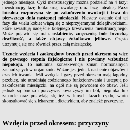
jednego miesiąca. Cykl menstruacyjny można podzielić na 4 fazy:
menstruację, fazę folikularną, owulację oraz fazę lutealną.
Faza
lutealna rozpoczyna się po zakończeniu owulacji i trwa do
pierwszego dnia następnej miesiączki.
Niestety ostatnie dni tej
fazy dla wielu kobiet wiążą się z nieprzyjemnymi dolegliwościami,
które zwiastują nadejście kolejnego krwawienia menstruacyjnego.
Może pojawić się m.in.
osłabienie, zmęczenie, bóle brzucha,
drażliwość, a także objawy żołądkowo jelitowe.
Często
utrzymują się one również przez całą miesiączkę.
Uczucie wzdęcia i zaokrąglony brzuch przed okresem są więc
do pewnego stopnia fizjologiczne i nie powinny wzbudzać
niepokoju
. To naturalna konsekwencja zmian hormonalnych
zachodzących w organizmie. Ważne jest jednak nasilenie objawów i
czas ich trwania. Jeśli wzdęcia i gazy przed okresem mają łagodny
przebieg, nie utrudniają codziennego funkcjonowania i ustępują po
zakończeniu miesiączki, na ogół nie są powodem do obaw. Jeśli
jednak są bardzo uporczywe, towarzyszy im ból, biegunka lub
zaparcie oraz pojawiają się też w innych fazach cyklu, warto
skonsultować się z lekarzem i dietetykiem, aby znaleźć przyczynę.
Wzdęcia przed okresem: przyczyny