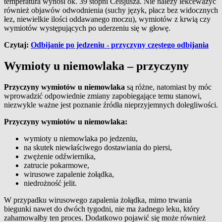
temperatura wynosi ok. 39 stopni Celsjusza. Nie należy lekceważyć
również objawów odwodnienia (suchy język, płacz bez widocznych
łez, niewielkie ilości oddawanego moczu), wymiotów z krwią czy
wymiotów występujących po uderzeniu się w głowę.
Czytaj:
Odbijanie po jedzeniu - przyczyny częstego odbijania
Wymioty u niemowlaka – przyczyny
Przyczyny wymiotów u niemowlaka
są różne, natomiast by móc
wprowadzić odpowiednie zmiany zapobiegające temu stanowi,
niezwykle ważne jest poznanie źródła nieprzyjemnych dolegliwości.
Przyczyny wymiotów u niemowlaka:
wymioty u niemowlaka po jedzeniu,
na skutek niewłaściwego dostawiania do piersi,
zwężenie odźwiernika,
zatrucie pokarmowe,
wirusowe zapalenie żołądka,
niedrożność jelit.
W przypadku wirusowego zapalenia żołądka, mimo trwania
biegunki nawet do dwóch tygodni, nie ma żadnego leku, który
zahamowałby ten proces. Dodatkowo pojawić się może również