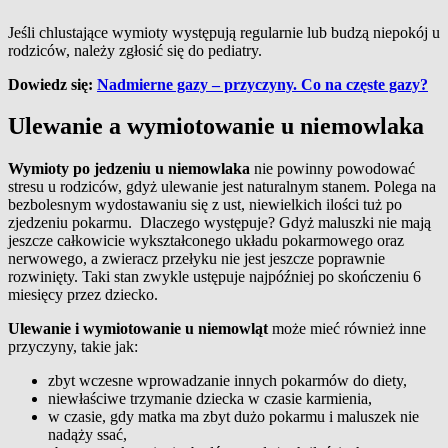
Jeśli chlustające wymioty występują regularnie lub budzą niepokój u
rodziców, należy zgłosić się do pediatry.
Dowiedz się:
Nadmierne gazy – przyczyny. Co na częste gazy?
Ulewanie a wymiotowanie u niemowlaka
Wymioty po jedzeniu u niemowlaka
nie powinny powodować
stresu u rodziców, gdyż ulewanie jest naturalnym stanem. Polega na
bezbolesnym wydostawaniu się z ust, niewielkich ilości tuż po
zjedzeniu pokarmu. Dlaczego występuje? Gdyż maluszki nie mają
jeszcze całkowicie wykształconego układu pokarmowego oraz
nerwowego, a zwieracz przełyku nie jest jeszcze poprawnie
rozwinięty. Taki stan zwykle ustępuje najpóźniej po skończeniu 6
miesięcy przez dziecko.
Ulewanie i wymiotowanie u niemowląt
może mieć również inne
przyczyny, takie jak:
zbyt wczesne wprowadzanie innych pokarmów do diety,
niewłaściwe trzymanie dziecka w czasie karmienia,
w czasie, gdy matka ma zbyt dużo pokarmu i maluszek nie
nadąży ssać,