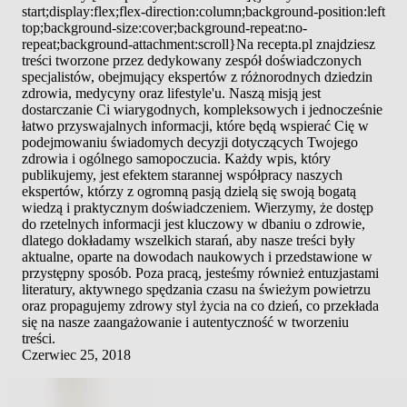
start;display:flex;flex-direction:column;background-position:left
top;background-size:cover;background-repeat:no-
repeat;background-attachment:scroll}Na recepta.pl znajdziesz
treści tworzone przez dedykowany zespół doświadczonych
specjalistów, obejmujący ekspertów z różnorodnych dziedzin
zdrowia, medycyny oraz lifestyle'u. Naszą misją jest
dostarczanie Ci wiarygodnych, kompleksowych i jednocześnie
łatwo przyswajalnych informacji, które będą wspierać Cię w
podejmowaniu świadomych decyzji dotyczących Twojego
zdrowia i ogólnego samopoczucia. Każdy wpis, który
publikujemy, jest efektem starannej współpracy naszych
ekspertów, którzy z ogromną pasją dzielą się swoją bogatą
wiedzą i praktycznym doświadczeniem. Wierzymy, że dostęp
do rzetelnych informacji jest kluczowy w dbaniu o zdrowie,
dlatego dokładamy wszelkich starań, aby nasze treści były
aktualne, oparte na dowodach naukowych i przedstawione w
przystępny sposób. Poza pracą, jesteśmy również entuzjastami
literatury, aktywnego spędzania czasu na świeżym powietrzu
oraz propagujemy zdrowy styl życia na co dzień, co przekłada
się na nasze zaangażowanie i autentyczność w tworzeniu
treści.
Czerwiec 25, 2018