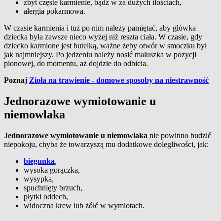
zbyt częste karmienie, bądź w za dużych ilościach,
alergia pokarmowa.
W czasie karmienia i tuż po nim należy pamiętać, aby główka
dziecka była zawsze nieco wyżej niż reszta ciała. W czasie, gdy
dziecko karmione jest butelką, ważne żeby otwór w smoczku był
jak najmniejszy. Po jedzeniu należy nosić maluszka w pozycji
pionowej, do momentu, aż dojdzie do odbicia.
Poznaj
Zioła na trawienie - domowe sposoby na niestrawność
Jednorazowe wymiotowanie u
niemowlaka
Jednorazowe wymiotowanie u niemowlaka
nie powinno budzić
niepokoju, chyba że towarzyszą mu dodatkowe dolegliwości, jak:
biegunka
,
wysoka gorączka,
wysypka,
spuchnięty brzuch,
płytki oddech,
widoczna krew lub żółć w wymiotach.