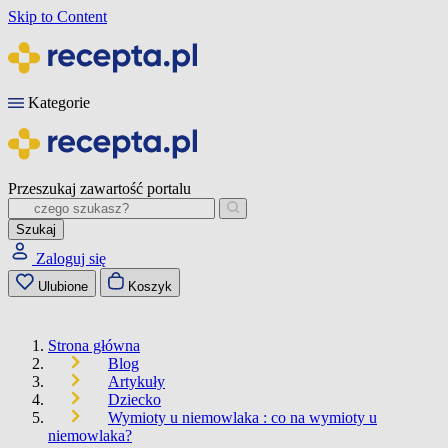
Skip to Content
Kategorie
Przeszukaj zawartość portalu
Szukaj
Zaloguj się
Ulubione
Koszyk
Strona główna
Blog
Artykuły
Dziecko
Wymioty u niemowlaka : co na wymioty u
niemowlaka?