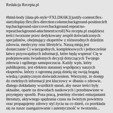
Redakcja Recepta.pl
#html-body [data-pb-style=FXLDK6K]{justify-content:flex-
start;display:flex;flex-direction:column;background-position:left
top;background-size:cover;background-repeat:no-
repeat;background-attachment:scroll}Na recepta.pl znajdziesz
treści tworzone przez dedykowany zespół doświadczonych
specjalistów, obejmujący ekspertów z różnorodnych dziedzin
zdrowia, medycyny oraz lifestyle'u. Naszą misją jest
dostarczanie Ci wiarygodnych, kompleksowych i jednocześnie
łatwo przyswajalnych informacji, które będą wspierać Cię w
podejmowaniu świadomych decyzji dotyczących Twojego
zdrowia i ogólnego samopoczucia. Każdy wpis, który
publikujemy, jest efektem starannej współpracy naszych
ekspertów, którzy z ogromną pasją dzielą się swoją bogatą
wiedzą i praktycznym doświadczeniem. Wierzymy, że dostęp
do rzetelnych informacji jest kluczowy w dbaniu o zdrowie,
dlatego dokładamy wszelkich starań, aby nasze treści były
aktualne, oparte na dowodach naukowych i przedstawione w
przystępny sposób. Poza pracą, jesteśmy również entuzjastami
literatury, aktywnego spędzania czasu na świeżym powietrzu
oraz propagujemy zdrowy styl życia na co dzień, co przekłada
się na nasze zaangażowanie i autentyczność w tworzeniu...