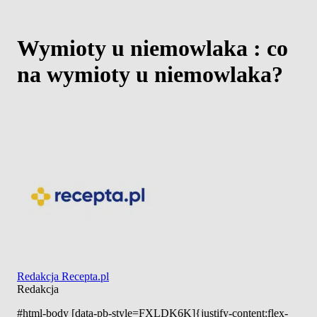
Wymioty u niemowlaka : co
na wymioty u niemowlaka?
Redakcja Recepta.pl
Redakcja
#html-body [data-pb-style=FXLDK6K]{justify-content:flex-