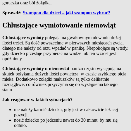
gorączka oraz ból żołądka.
Sprawdź:
Szampon dla dzieci – jaki szampon wybrać?
Chlustające wymiotowanie niemowląt
Chlustające wymioty
polegają na gwałtownym ulewaniu dużej
ilości treści. Są dość powszechne w pierwszych miesiącach życia,
dlatego nie należy od razu wpadać w panikę. Niepokojące są wtedy,
gdy dziecko przestaje przybierać na wadze lub ten wzrost jest
opóźniony.
Chlustające wymioty u niemowląt
bardzo często występują na
skutek połykania dużych ilości powietrza, w czasie szybkiego picia
mleka. Dodatkowo żołądki maluszków są tylko delikatnie
rozciągliwe, co również przyczynia się do wystąpienia takiego
stanu.
Jak reagować w takich sytuacjach?
nie należy karmić dziecka, gdy jest w całkowicie leżącej
pozycji,
nosić dziecko po jedzeniu nawet do 30 minut, by mu się
odbiło.