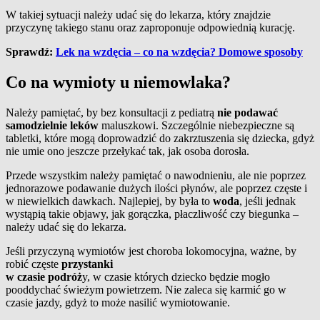
W takiej sytuacji należy udać się do lekarza, który znajdzie
przyczynę takiego stanu oraz zaproponuje odpowiednią kurację.
Sprawdź:
Lek na wzdęcia – co na wzdęcia? Domowe sposoby
Co na wymioty u niemowlaka?
Należy pamiętać, by bez konsultacji z pediatrą
nie podawać
samodzielnie leków
maluszkowi. Szczególnie niebezpieczne są
tabletki, które mogą doprowadzić do zakrztuszenia się dziecka, gdyż
nie umie ono jeszcze przełykać tak, jak osoba dorosła.
Przede wszystkim należy pamiętać o nawodnieniu, ale nie poprzez
jednorazowe podawanie dużych ilości płynów, ale poprzez częste i
w niewielkich dawkach. Najlepiej, by była to
woda
, jeśli jednak
wystąpią takie objawy, jak gorączka, płaczliwość czy biegunka –
należy udać się do lekarza.
Jeśli przyczyną wymiotów jest choroba lokomocyjna, ważne, by
robić częste
przystanki
w czasie podróż
y, w czasie których dziecko będzie mogło
pooddychać świeżym powietrzem. Nie zaleca się karmić go w
czasie jazdy, gdyż to może nasilić wymiotowanie.