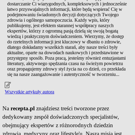
dostarczanie Ci wiarygodnych, kompleksowych i jednocześnie
łatwo przyswajalnych informacji, które będą wspierać Cię w
podejmowaniu świadomych decyzji dotyczących Twojego
zdrowia i ogólnego samopoczucia. Każdy wpis, który
publikujemy, jest efektem starannej współpracy naszych
ekspertów, którzy z ogromną pasją dzielą się swoją bogatą
wiedzą i praktycznym doświadczeniem. Wierzymy, że dostęp
do rzetelnych informacji jest kluczowy w dbaniu o zdrowie,
dlatego dokładamy wszelkich starań, aby nasze treści były
aktualne, oparte na dowodach naukowych i przedstawione w
przystępny sposób. Poza pracą, jesteśmy również entuzjastami
literatury, aktywnego spędzania czasu na świeżym powietrzu
oraz propagujemy zdrowy styl życia na co dzień, co przekłada
się na nasze zaangażowanie i autentyczność w tworzeniu...
Wszystkie artykuły autora
Na
recepta.pl
znajdziesz treści tworzone przez
dedykowany zespół doświadczonych specjalistów,
obejmujący ekspertów z różnorodnych dziedzin
zdrowia, medycyny oraz lifestyle'u. Naszą misją jest