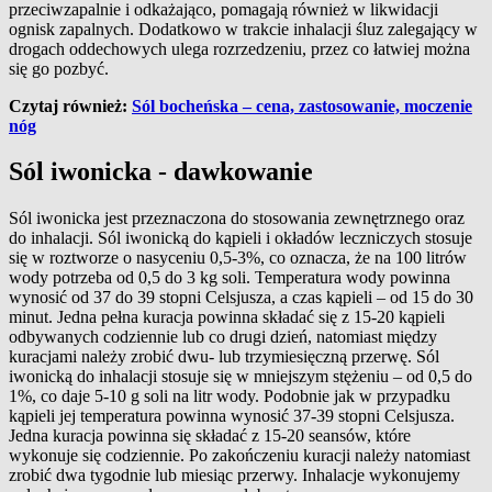
przeciwzapalnie i odkażająco, pomagają również w likwidacji
ognisk zapalnych. Dodatkowo w trakcie inhalacji śluz zalegający w
drogach oddechowych ulega rozrzedzeniu, przez co łatwiej można
się go pozbyć.
Czytaj również:
Sól bocheńska – cena, zastosowanie, moczenie
nóg
Sól iwonicka - dawkowanie
Sól iwonicka jest przeznaczona do stosowania zewnętrznego oraz
do inhalacji. Sól iwonicką do kąpieli i okładów leczniczych stosuje
się w roztworze o nasyceniu 0,5-3%, co oznacza, że na 100 litrów
wody potrzeba od 0,5 do 3 kg soli. Temperatura wody powinna
wynosić od 37 do 39 stopni Celsjusza, a czas kąpieli – od 15 do 30
minut. Jedna pełna kuracja powinna składać się z 15-20 kąpieli
odbywanych codziennie lub co drugi dzień, natomiast między
kuracjami należy zrobić dwu- lub trzymiesięczną przerwę. Sól
iwonicką do inhalacji stosuje się w mniejszym stężeniu – od 0,5 do
1%, co daje 5-10 g soli na litr wody. Podobnie jak w przypadku
kąpieli jej temperatura powinna wynosić 37-39 stopni Celsjusza.
Jedna kuracja powinna się składać z 15-20 seansów, które
wykonuje się codziennie. Po zakończeniu kuracji należy natomiast
zrobić dwa tygodnie lub miesiąc przerwy. Inhalacje wykonujemy