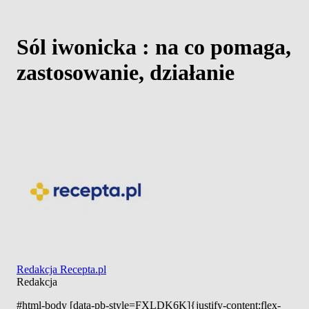
Sól iwonicka : na co pomaga,
zastosowanie, działanie
Redakcja Recepta.pl
Redakcja
#html-body [data-pb-style=FXLDK6K]{justify-content:flex-