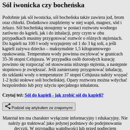
Sól iwonicka czy bocheńska
Podobnie jak sól iwonicka, sól bocheńska także zawiera jod, brom
oraz chlorki. Dodatkowo znajdziemy w niej wapń, magnez, sód i
żelazo. Sól bocheńską stosujemy w postaci roztworu wodnego
zarówno do kąpieli, jak i do inhalacji, przy czym w obu
przypadkach musimy przygotować roztwór o różnych stężeniach.
Do kąpieli na 100 l wody wsypujemy od 1 do 3 kg soli, a jeśli
kąpieli zażywa dziecko – maksymalnie 1,5 kilogramowego
opakowania. Temperatura wody powinna oscylować w granicach
35-36 stopni Celsjusza. W przypadku osób dorosłych kurację
powinno się rozpocząć od stosowania niższego stężenia, a następnie
stopniowo je zwiększać. Jeśli zamierzamy przygotować inhalację,
do szklanki wody o temperaturze 37 stopni Celsjusza należy wsypać
1-2 łyżki stołowe soli bocheńskiej. Opary roztworu można wdychać
bezpośrednio lub przy użyciu specjalnego inhalatora.
Czytaj też:
Sól do kąpieli - jak zrobić sól do kąpieli?
Podziel się artykułem ze znajomymi
Materiał ten ma charakter wyłącznie informacyjny i edukacyjny. Nie
należy go traktować jako jedynej podstawy do podejmowania
decyzji. W przypadku wątpliwości lub przed podjęciem