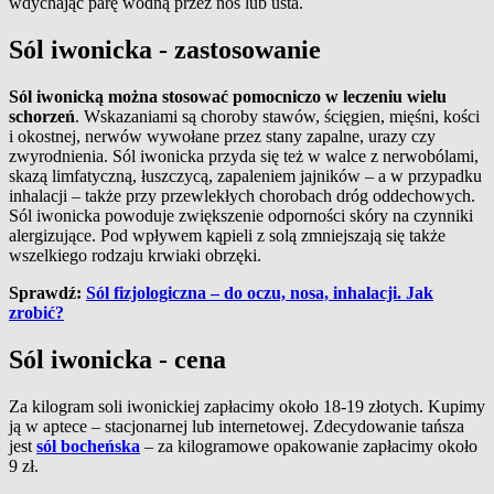
wdychając parę wodną przez nos lub usta.
Sól iwonicka - zastosowanie
Sól iwonicką można stosować pomocniczo w leczeniu wielu
schorzeń
. Wskazaniami są choroby stawów, ścięgien, mięśni, kości
i okostnej, nerwów wywołane przez stany zapalne, urazy czy
zwyrodnienia. Sól iwonicka przyda się też w walce z nerwobólami,
skazą limfatyczną, łuszczycą, zapaleniem jajników – a w przypadku
inhalacji – także przy przewlekłych chorobach dróg oddechowych.
Sól iwonicka powoduje zwiększenie odporności skóry na czynniki
alergizujące. Pod wpływem kąpieli z solą zmniejszają się także
wszelkiego rodzaju krwiaki obrzęki.
Sprawdź:
Sól fizjologiczna – do oczu, nosa, inhalacji. Jak
zrobić?
Sól iwonicka - cena
Za kilogram soli iwonickiej zapłacimy około 18-19 złotych. Kupimy
ją w aptece – stacjonarnej lub internetowej. Zdecydowanie tańsza
jest
sól bocheńska
– za kilogramowe opakowanie zapłacimy około
9 zł.