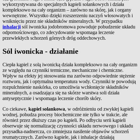
wykorzystywana do specjalnych kąpieli solankowych i działa
kompleksowo na cały organizm – zarówno na skórę, jak i organy
wewnętrzne. Wszystko dzięki rozszerzeniu naczyń włosowatych i
wniknięciu przez nie składników mineralnych. W przypadku
inhalacji
sól iwonicka jodobromowa powoduje pobudzenie układu
odpornościowego, co zdecydowanie wspomaga leczenie
przewlekłych schorzeń górnych dróg oddechowych.
Sól iwonicka - działanie
Ciepła kąpiel z solą iwonicką działa kompleksowo na cały organizm
ze względu na czynniki termiczne, mechaniczne i chemiczne.
Wpływ na efekty jej stosowania ma zarówno odpowiednie stężenie
roztworu, jak i optymalna temperatura wody. Czynniki te powodują
rozpulchnienie naskórka, co umożliwia wchłonięcie składników
mineralnych, a osadzająca się na skórze warstwa soli działa
antyseptycznie i wspomaga leczenie chorób skóry.
Co ciekawe,
kąpiel solankowa
, w odróżnieniu od zwykłej kąpieli
wodnej, pobudza procesy biochemiczne nie tylko w trakcie, ale
również przez dłuższy czas po kąpieli. Po odbyciu serii kąpieli
obserwuje się normalizację czynności układu nerwowego i układu
przysadka-nadnercza, co zmniejsza nasilenie objawów schorzeń
reumatycznych. Zarówno kąpiele, jak i inhalacje działają