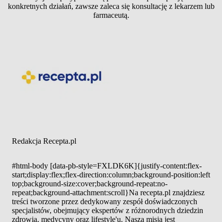
konkretnych działań, zawsze zaleca się konsultację z lekarzem lub
farmaceutą.
Redakcja Recepta.pl
#html-body [data-pb-style=FXLDK6K]{justify-content:flex-
start;display:flex;flex-direction:column;background-position:left
top;background-size:cover;background-repeat:no-
repeat;background-attachment:scroll}Na recepta.pl znajdziesz
treści tworzone przez dedykowany zespół doświadczonych
specjalistów, obejmujący ekspertów z różnorodnych dziedzin
zdrowia, medycyny oraz lifestyle'u. Naszą misją jest