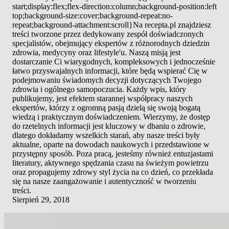
start;display:flex;flex-direction:column;background-position:left
top;background-size:cover;background-repeat:no-
repeat;background-attachment:scroll}Na recepta.pl znajdziesz
treści tworzone przez dedykowany zespół doświadczonych
specjalistów, obejmujący ekspertów z różnorodnych dziedzin
zdrowia, medycyny oraz lifestyle'u. Naszą misją jest
dostarczanie Ci wiarygodnych, kompleksowych i jednocześnie
łatwo przyswajalnych informacji, które będą wspierać Cię w
podejmowaniu świadomych decyzji dotyczących Twojego
zdrowia i ogólnego samopoczucia. Każdy wpis, który
publikujemy, jest efektem starannej współpracy naszych
ekspertów, którzy z ogromną pasją dzielą się swoją bogatą
wiedzą i praktycznym doświadczeniem. Wierzymy, że dostęp
do rzetelnych informacji jest kluczowy w dbaniu o zdrowie,
dlatego dokładamy wszelkich starań, aby nasze treści były
aktualne, oparte na dowodach naukowych i przedstawione w
przystępny sposób. Poza pracą, jesteśmy również entuzjastami
literatury, aktywnego spędzania czasu na świeżym powietrzu
oraz propagujemy zdrowy styl życia na co dzień, co przekłada
się na nasze zaangażowanie i autentyczność w tworzeniu
treści.
Sierpień 29, 2018