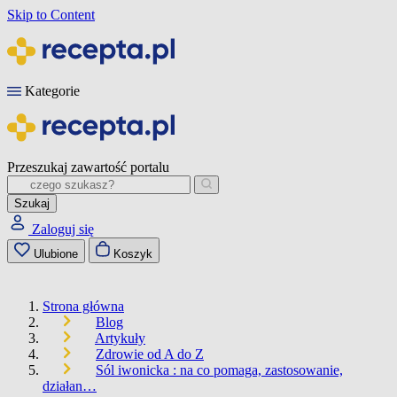
Skip to Content
Kategorie
Przeszukaj zawartość portalu
Szukaj
Zaloguj się
Ulubione
Koszyk
Strona główna
Blog
Artykuły
Zdrowie od A do Z
Sól iwonicka : na co pomaga, zastosowanie,
działan…