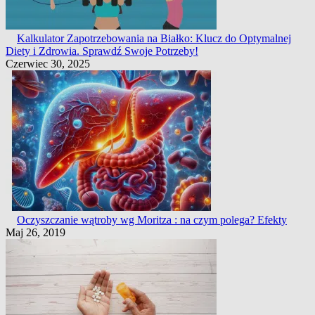
Kalkulator Zapotrzebowania na Białko: Klucz do Optymalnej
Diety i Zdrowia. Sprawdź Swoje Potrzeby!
Czerwiec 30, 2025
Oczyszczanie wątroby wg Moritza : na czym polega? Efekty
Maj 26, 2019