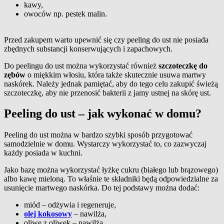
kawy,
owoców np. pestek malin.
Przed zakupem warto upewnić się czy peeling do ust nie posiada
zbędnych substancji konserwujących i zapachowych.
Do peelingu do ust można wykorzystać również
szczoteczkę do
zębów
o miękkim włosiu, która także skutecznie usuwa martwy
naskórek. Należy jednak pamiętać, aby do tego celu zakupić świeżą
szczoteczkę, aby nie przenosić bakterii z jamy ustnej na skórę ust.
Peeling do ust – jak wykonać w domu?
Peeling do ust można w bardzo szybki sposób przygotować
samodzielnie w domu. Wystarczy wykorzystać to, co zazwyczaj
każdy posiada w kuchni.
Jako bazę można wykorzystać łyżkę cukru (białego lub brązowego)
albo kawę mieloną. To właśnie te składniki będą odpowiedzialne za
usunięcie martwego naskórka. Do tej podstawy można dodać:
miód – odżywia i regeneruje,
olej kokosowy
– nawilża,
oliwę z oliwek – nawilża,