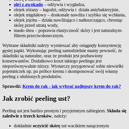
olej z awokado
– odżywia i wygładza,
olejek różany – łagodzi, odżywia i działa antybakteryjnie,
olejek migdałowy – doskonale nawilża i szybko się wchłania,
olejek jojoba – działa nawilżająco i natłuszczająco, chroniąc
skórę przed utratą wody,
masło shea – poprawia elastyczność skóry i jest naturalnym
filtrem przeciwsłonecznym.
Wybrane składniki należy wymieszać aby osiągnęły konsystencję
gęstej papki. Wykonując peeling samodzielnie mamy pewność, że
składniki są naturalne, oraz że produkt jest pozbawiony
konserwantów. Dodatkowo koszt takiego peelingu jest
nieporównywalnie niższy. Wystarczy przygotować sobie niewielki
pojemniczek np. po próbce kremu i skomponować swój własny
peeling z ulubionych produktów.
Sprawdź:
Krem do rąk - jak wybrać najlepszy krem do rąk?
Jak zrobić peeling ust?
Peeling ust jest bardzo prostym i przyjemnym zabiegiem.
Składa się
zaledwie z trzech kroków
, należy:
dokładnie
oczyścić skórę
ust wacikiem nasączonym