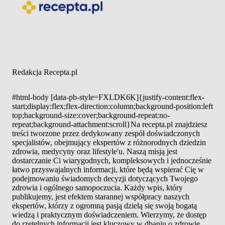
Redakcja Recepta.pl
#html-body [data-pb-style=FXLDK6K]{justify-content:flex-
start;display:flex;flex-direction:column;background-position:left
top;background-size:cover;background-repeat:no-
repeat;background-attachment:scroll}Na recepta.pl znajdziesz
treści tworzone przez dedykowany zespół doświadczonych
specjalistów, obejmujący ekspertów z różnorodnych dziedzin
zdrowia, medycyny oraz lifestyle'u. Naszą misją jest
dostarczanie Ci wiarygodnych, kompleksowych i jednocześnie
łatwo przyswajalnych informacji, które będą wspierać Cię w
podejmowaniu świadomych decyzji dotyczących Twojego
zdrowia i ogólnego samopoczucia. Każdy wpis, który
publikujemy, jest efektem starannej współpracy naszych
ekspertów, którzy z ogromną pasją dzielą się swoją bogatą
wiedzą i praktycznym doświadczeniem. Wierzymy, że dostęp
do rzetelnych informacji jest kluczowy w dbaniu o zdrowie,