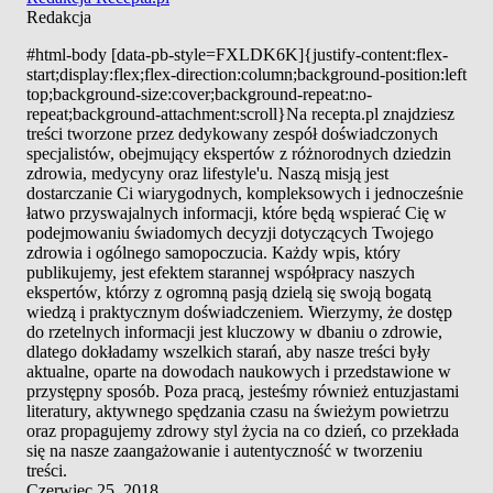
Redakcja
#html-body [data-pb-style=FXLDK6K]{justify-content:flex-
start;display:flex;flex-direction:column;background-position:left
top;background-size:cover;background-repeat:no-
repeat;background-attachment:scroll}Na recepta.pl znajdziesz
treści tworzone przez dedykowany zespół doświadczonych
specjalistów, obejmujący ekspertów z różnorodnych dziedzin
zdrowia, medycyny oraz lifestyle'u. Naszą misją jest
dostarczanie Ci wiarygodnych, kompleksowych i jednocześnie
łatwo przyswajalnych informacji, które będą wspierać Cię w
podejmowaniu świadomych decyzji dotyczących Twojego
zdrowia i ogólnego samopoczucia. Każdy wpis, który
publikujemy, jest efektem starannej współpracy naszych
ekspertów, którzy z ogromną pasją dzielą się swoją bogatą
wiedzą i praktycznym doświadczeniem. Wierzymy, że dostęp
do rzetelnych informacji jest kluczowy w dbaniu o zdrowie,
dlatego dokładamy wszelkich starań, aby nasze treści były
aktualne, oparte na dowodach naukowych i przedstawione w
przystępny sposób. Poza pracą, jesteśmy również entuzjastami
literatury, aktywnego spędzania czasu na świeżym powietrzu
oraz propagujemy zdrowy styl życia na co dzień, co przekłada
się na nasze zaangażowanie i autentyczność w tworzeniu
treści.
Czerwiec 25, 2018