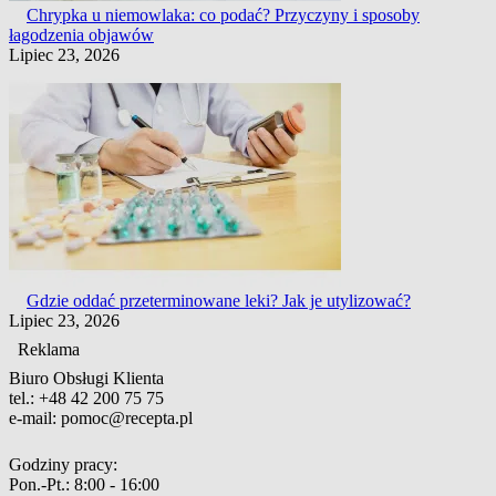
Chrypka u niemowlaka: co podać? Przyczyny i sposoby
łagodzenia objawów
Lipiec 23, 2026
Gdzie oddać przeterminowane leki? Jak je utylizować?
Lipiec 23, 2026
Reklama
Biuro Obsługi Klienta
tel.:
+48 42 200 75 75
e-mail:
pomoc@recepta.pl
Godziny pracy:
Pon.-Pt.:
8:00 - 16:00