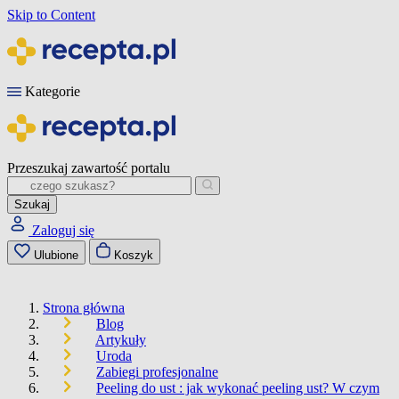
Skip to Content
Kategorie
Przeszukaj zawartość portalu
Szukaj
Zaloguj się
Ulubione
Koszyk
Strona główna
Blog
Artykuły
Uroda
Zabiegi profesjonalne
Peeling do ust : jak wykonać peeling ust? W czym