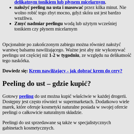
delikatnym tonikiem lub płynem micelarnym
,
nałożyć peeling na usta i masować
przez kilka minut. Nie
wolno robić tego zbyt mocno, gdyż skóra ust jest bardzo
wrażliwa.
Zmyć nadmiar peelingu
wodą lub użytym wcześniej
tonikiem czy płynem micelarnym
Opcjonalnie po zakończonym zabiegu można również nałożyć
warstwę balsamu nawilżającego. Ważne jest aby nie wykonywać
peelingu ust częściej niż
1-2 w tygodniu
, ze względu na delikatność
tego naskórka.
Dowiedz się:
Krem nawilżający - jak dobrać krem do cery?
Peeling do ust – gdzie kupić?
Gotowy
peeling
do ust można kupić właściwie w każdej drogerii.
Dostępny jest często również w supermarketach. Dodatkowo wiele
marek, które oferuje kosmetyki naturalne posiada w swojej ofercie
peelingi o całkowicie naturalnym składzie.
Peelingi do ust sprzedawane są także w specjalistycznych
gabinetach kosmetycznych.