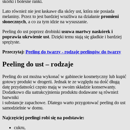
skórki i bolesne ranki.
Lato również nie jest łaskawe dla skóry ust, która nie posiada
melaniny. Przez to jest bardziej wrażliwa na działanie
promieni
słonecznych
, a co za tym idzie na wysuszanie.
Peeling do ust poprzez drobinki
usuwa martwy naskórek i
poprawia ukrwienie ust
. Dzięki temu stają się gładkie i bardziej
sprężyste.
Przeczytaj:
Peeling do twarzy - rodzaje peelingów do twarzy
Peeling do ust – rodzaje
Peeling do ust można wykonać w gabinecie kosmetyczny lub kupić
gotowy produkt w drogerii. Jednak te ze względu na dość długą
datę przydatności często mają w swoim składzie konserwanty.
Dodatkowo dla uatrakcyjnienia produktu dodawane są również
barwniki
i substancje zapachowe. Dlatego warto przygotować peeling do ust
samodzielnie w domu.
Najczęściej peelingi robi się na podstawie:
cukru,