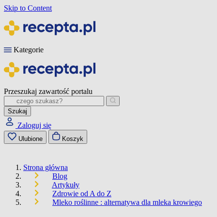
Skip to Content
Kategorie
Przeszukaj zawartość portalu
Szukaj
Zaloguj się
Ulubione
Koszyk
Strona główna
Blog
Artykuły
Zdrowie od A do Z
Mleko roślinne : alternatywa dla mleka krowiego