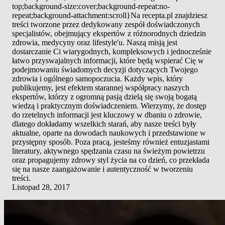
top;background-size:cover;background-repeat:no-
repeat;background-attachment:scroll}Na recepta.pl znajdziesz
treści tworzone przez dedykowany zespół doświadczonych
specjalistów, obejmujący ekspertów z różnorodnych dziedzin
zdrowia, medycyny oraz lifestyle'u. Naszą misją jest
dostarczanie Ci wiarygodnych, kompleksowych i jednocześnie
łatwo przyswajalnych informacji, które będą wspierać Cię w
podejmowaniu świadomych decyzji dotyczących Twojego
zdrowia i ogólnego samopoczucia. Każdy wpis, który
publikujemy, jest efektem starannej współpracy naszych
ekspertów, którzy z ogromną pasją dzielą się swoją bogatą
wiedzą i praktycznym doświadczeniem. Wierzymy, że dostęp
do rzetelnych informacji jest kluczowy w dbaniu o zdrowie,
dlatego dokładamy wszelkich starań, aby nasze treści były
aktualne, oparte na dowodach naukowych i przedstawione w
przystępny sposób. Poza pracą, jesteśmy również entuzjastami
literatury, aktywnego spędzania czasu na świeżym powietrzu
oraz propagujemy zdrowy styl życia na co dzień, co przekłada
się na nasze zaangażowanie i autentyczność w tworzeniu
treści.
Listopad 28, 2017