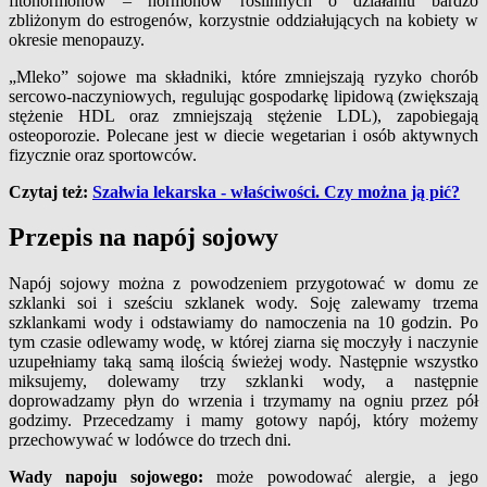
fitohormonów – hormonów roślinnych o działaniu bardzo
zbliżonym do estrogenów, korzystnie oddziałujących na kobiety w
okresie menopauzy.
„Mleko” sojowe ma składniki, które zmniejszają ryzyko chorób
sercowo-naczyniowych, regulując gospodarkę lipidową (zwiększają
stężenie HDL oraz zmniejszają stężenie LDL), zapobiegają
osteoporozie. Polecane jest w diecie wegetarian i osób aktywnych
fizycznie oraz sportowców.
Czytaj też:
Szałwia lekarska - właściwości. Czy można ją pić?
Przepis na napój sojowy
Napój sojowy można z powodzeniem przygotować w domu ze
szklanki soi i sześciu szklanek wody. Soję zalewamy trzema
szklankami wody i odstawiamy do namoczenia na 10 godzin. Po
tym czasie odlewamy wodę, w której ziarna się moczyły i naczynie
uzupełniamy taką samą ilością świeżej wody. Następnie wszystko
miksujemy, dolewamy trzy szklanki wody, a następnie
doprowadzamy płyn do wrzenia i trzymamy na ogniu przez pół
godzimy. Przecedzamy i mamy gotowy napój, który możemy
przechowywać w lodówce do trzech dni.
Wady napoju sojowego:
może powodować alergie, a jego