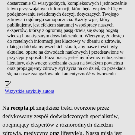
dostarczanie Ci wiarygodnych, kompleksowych i jednocześnie
łatwo przyswajalnych informacji, które będą wspierać Cię w
podejmowaniu świadomych decyzji dotyczących Twojego
zdrowia i ogólnego samopoczucia. Każdy wpis, który
publikujemy, jest efektem starannej współpracy naszych
ekspertów, którzy z ogromną pasją dzielą się swoją bogatą
wiedzą i praktycznym doświadczeniem. Wierzymy, że dostęp
do rzetelnych informacji jest kluczowy w dbaniu o zdrowie,
dlatego dokładamy wszelkich starań, aby nasze treści były
aktualne, oparte na dowodach naukowych i przedstawione w
przystępny sposób. Poza pracą, jesteśmy również entuzjastami
literatury, aktywnego spędzania czasu na świeżym powietrzu
oraz propagujemy zdrowy styl życia na co dzień, co przekłada
się na nasze zaangażowanie i autentyczność w tworzeniu...
Wszystkie artykuły autora
Na
recepta.pl
znajdziesz treści tworzone przez
dedykowany zespół doświadczonych specjalistów,
obejmujący ekspertów z różnorodnych dziedzin
zdrowia, medycyny oraz lifestyle'u. Naszą misją jest