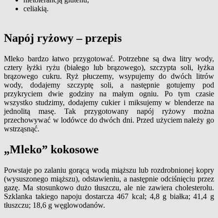
celiakią.
Napój ryżowy
–
przepis
Mleko bardzo łatwo przygotować. Potrzebne są dwa litry wody,
cztery łyżki ryżu (białego lub brązowego), szczypta soli, łyżka
brązowego cukru. Ryż płuczemy, wsypujemy do dwóch litrów
wody, dodajemy szczyptę soli, a następnie gotujemy pod
przykryciem dwie godziny na małym ogniu. Po tym czasie
wszystko studzimy, dodajemy cukier i miksujemy w blenderze na
jednolitą masę. Tak przygotowany napój ryżowy można
przechowywać w lodówce do dwóch dni. Przed użyciem należy go
wstrząsnąć.
„Mleko” kokosowe
Powstaje po zalaniu gorącą wodą miąższu lub rozdrobnionej kopry
(wysuszonego miąższu), odstawieniu, a następnie odciśnięciu przez
gazę. Ma stosunkowo dużo tłuszczu, ale nie zawiera cholesterolu.
Szklanka takiego napoju dostarcza 467 kcal; 4,8 g białka; 41,4 g
tłuszczu; 18,6 g węglowodanów.