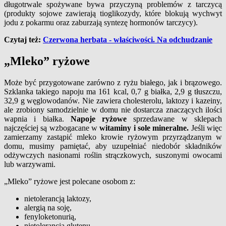
długotrwale spożywane bywa przyczyną problemów z tarczycą
(produkty sojowe zawierają tioglikozydy, które blokują wychwyt
jodu z pokarmu oraz zaburzają syntezę hormonów tarczycy).
Czytaj też:
Czerwona herbata - właściwości. Na odchudzanie
„Mleko” ryżowe
Może być przygotowane zarówno z ryżu białego, jak i brązowego.
Szklanka takiego napoju ma 161 kcal, 0,7 g białka, 2,9 g tłuszczu,
32,9 g węglowodanów. Nie zawiera cholesterolu, laktozy i kazeiny,
ale zrobiony samodzielnie w domu nie dostarcza znaczących ilości
wapnia i białka.
Napoje ryżowe
sprzedawane w sklepach
najczęściej są wzbogacane w
witaminy i sole mineralne.
Jeśli więc
zamierzamy zastąpić mleko krowie ryżowym przyrządzanym w
domu, musimy pamiętać, aby uzupełniać niedobór składników
odżywczych nasionami roślin strączkowych, suszonymi owocami
lub warzywami.
„Mleko” ryżowe jest polecane osobom z:
nietolerancją laktozy,
alergią na soję,
fenyloketonurią,
nietolerancją glutenu,