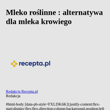
Mleko roślinne : alternatywa
dla mleka krowiego
Redakcja Recepta.pl
Redakcja
#html-body [data-pb-style=FXLDK6K]{justify-content:flex-
start;display:flex;flex-direction:column;background-position:left