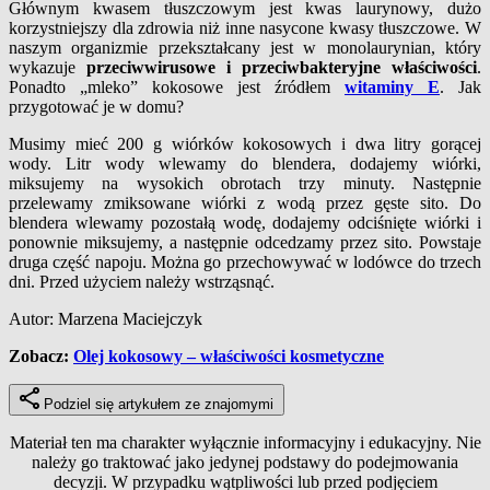
Głównym kwasem tłuszczowym jest kwas laurynowy, dużo
korzystniejszy dla zdrowia niż inne nasycone kwasy tłuszczowe. W
naszym organizmie przekształcany jest w monolaurynian, który
wykazuje
przeciwwirusowe i przeciwbakteryjne właściwości
.
Ponadto „mleko” kokosowe jest źródłem
witaminy E
. Jak
przygotować je w domu?
Musimy mieć 200 g wiórków kokosowych i dwa litry gorącej
wody. Litr wody wlewamy do blendera, dodajemy wiórki,
miksujemy na wysokich obrotach trzy minuty. Następnie
przelewamy zmiksowane wiórki z wodą przez gęste sito. Do
blendera wlewamy pozostałą wodę, dodajemy odciśnięte wiórki i
ponownie miksujemy, a następnie odcedzamy przez sito. Powstaje
druga część napoju. Można go przechowywać w lodówce do trzech
dni. Przed użyciem należy wstrząsnąć.
Autor: Marzena Maciejczyk
Zobacz:
Olej kokosowy – właściwości kosmetyczne
Podziel się artykułem ze znajomymi
Materiał ten ma charakter wyłącznie informacyjny i edukacyjny. Nie
należy go traktować jako jedynej podstawy do podejmowania
decyzji. W przypadku wątpliwości lub przed podjęciem