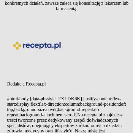
konkretnych działań, zawsze zaleca się konsultację z lekarzem lub
farmaceutą.
Redakcja Recepta.pl
#html-body [data-pb-style=FXLDK6K]{justify-content:flex-
start;display:flex;flex-direction:column;background-position:left
top;background-size:cover;background-repeat:no-
repeat;background-attachment:scroll}Na recepta.pl znajdziesz
treści tworzone przez dedykowany zespół doświadczonych
specjalistów, obejmujący ekspertów z różnorodnych dziedzin
zdrowia, medycyny oraz lifestyle'u. Naszą misją jest