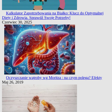
Kalkulator Zapotrzebowania na Białko: Klucz do Optymalnej
Diety i Zdrowia. Sprawdź Swoje Potrzeby!
Czerwiec 30, 2025
Oczyszczanie wątroby wg Moritza : na czym polega? Efekty
Maj 26, 2019