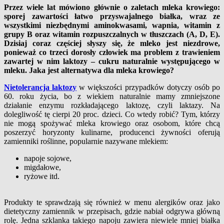
Przez wiele lat mówiono głównie o zaletach mleka krowiego:
sporej zawartości łatwo przyswajalnego białka, wraz ze
wszystkimi niezbędnymi aminokwasami, wapnia, witamin z
grupy B oraz witamin rozpuszczalnych w tłuszczach (A, D, E).
Dzisiaj coraz częściej słyszy się, że mleko jest niezdrowe,
ponieważ co trzeci dorosły człowiek ma problem z trawieniem
zawartej w nim laktozy – cukru naturalnie występującego w
mleku. Jaka jest alternatywa dla mleka krowiego?
Nietolerancja laktozy
w większości przypadków dotyczy osób po
60. roku życia, bo z wiekiem naturalnie mamy zmniejszone
działanie enzymu rozkładającego laktozę, czyli laktazy. Na
dolegliwość tę cierpi 20 proc. dzieci. Co wtedy robić? Tym, którzy
nie mogą spożywać mleka krowiego oraz osobom, które chcą
poszerzyć horyzonty kulinarne, producenci żywności oferują
zamienniki roślinne, popularnie nazywane mlekiem:
napoje sojowe,
migdałowe,
ryżowe itd.
Produkty te sprawdzają się również w menu alergików oraz jako
dietetyczny zamiennik w przepisach, gdzie nabiał odgrywa główną
rolę. Jedna szklanka takiego napoju zawiera niewiele mniej białka