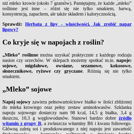
niż mleko krowie (około 7 gramów). Pamiętajmy, że każde „mleko”
roślinne jest inne – różni się nie tylko smakiem, barwą,
konsystencją, zapachem, ale także składem i kalorycznością.
Sprawdź:
Herbata z lipy - właściwości. Jak zrobić napar
lipowy?
Co kryje się w napojach z roślin?
„Mleko” roślinne
można uzyskać praktycznie z każdego rodzaju
nasion czy orzechów. W sklepach możemy spotkać m.in.
napoje:
sojowe, migdałowe, owsiane, sezamowe, kokosowe,
słonecznikowe, ryżowe czy gryczane
. Różnią się nie tylko
smakiem.
„Mleko” sojowe
Napój sojowy
zawiera pełnowartościowe białko w ilości zbliżonej
do mleka krowiego oraz pełny zestaw aminokwasów. Szklanka
napoju sojowego dostarczy nam 98 kcal, 14,5 g białka, 3,4 g
tłuszczu, 10,3 g węglowodanów. Stanowi bardzo dobre
źródło
witamin z grupy B
, a zwłaszcza witaminy B6 i kwasu foliowego.
Główną zaletą soi i produkowanego z niej napoju jest zawartość