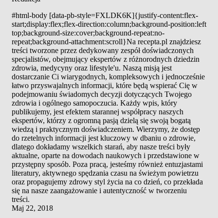
#html-body [data-pb-style=FXLDK6K]{justify-content:flex-
start;display:flex;flex-direction:column;background-position:left
top;background-size:cover;background-repeat:no-
repeat;background-attachment:scroll}Na recepta.pl znajdziesz
treści tworzone przez dedykowany zespół doświadczonych
specjalistów, obejmujący ekspertów z różnorodnych dziedzin
zdrowia, medycyny oraz lifestyle'u. Naszą misją jest
dostarczanie Ci wiarygodnych, kompleksowych i jednocześnie
łatwo przyswajalnych informacji, które będą wspierać Cię w
podejmowaniu świadomych decyzji dotyczących Twojego
zdrowia i ogólnego samopoczucia. Każdy wpis, który
publikujemy, jest efektem starannej współpracy naszych
ekspertów, którzy z ogromną pasją dzielą się swoją bogatą
wiedzą i praktycznym doświadczeniem. Wierzymy, że dostęp
do rzetelnych informacji jest kluczowy w dbaniu o zdrowie,
dlatego dokładamy wszelkich starań, aby nasze treści były
aktualne, oparte na dowodach naukowych i przedstawione w
przystępny sposób. Poza pracą, jesteśmy również entuzjastami
literatury, aktywnego spędzania czasu na świeżym powietrzu
oraz propagujemy zdrowy styl życia na co dzień, co przekłada
się na nasze zaangażowanie i autentyczność w tworzeniu
treści.
Maj 22, 2018