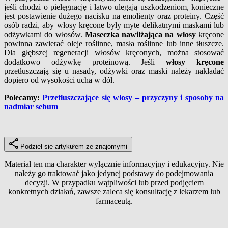
jeśli chodzi o pielęgnację i łatwo ulegają uszkodzeniom, konieczne
jest postawienie dużego nacisku na emolienty oraz proteiny. Część
osób radzi, aby włosy kręcone były myte delikatnymi maskami lub
odżywkami do włosów.
Maseczka nawilżająca na włosy
kręcone
powinna zawierać oleje roślinne, masła roślinne lub inne tłuszcze.
Dla głębszej regeneracji włosów kręconych, można stosować
dodatkowo odżywkę proteinową. Jeśli
włosy kręcone
przetłuszczają się u nasady, odżywki oraz maski należy nakładać
dopiero od wysokości ucha w dół.
Polecamy:
Przetłuszczające się włosy – przyczyny i sposoby na
nadmiar sebum
Podziel się artykułem ze znajomymi
Materiał ten ma charakter wyłącznie informacyjny i edukacyjny. Nie
należy go traktować jako jedynej podstawy do podejmowania
decyzji. W przypadku wątpliwości lub przed podjęciem
konkretnych działań, zawsze zaleca się konsultację z lekarzem lub
farmaceutą.