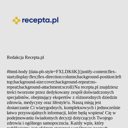
Redakcja Recepta.pl
#html-body [data-pb-style=FXLDK6K]{justify-content:flex-
start;display:flex;flex-direction:column;background-position:left
top;background-size:cover;background-repeat:no-
repeat;background-attachment:scroll}Na recepta.pl znajdziesz
treści tworzone przez dedykowany zespół doświadczonych
specjalistów, obejmujący ekspertów z różnorodnych dziedzin
zdrowia, medycyny oraz lifestyle'u. Naszą misją jest
dostarczanie Ci wiarygodnych, kompleksowych i jednocześnie
łatwo przyswajalnych informacji, które będą wspierać Cię w
podejmowaniu świadomych decyzji dotyczących Twojego
zdrowia i ogólnego samopoczucia. Każdy wpis, który