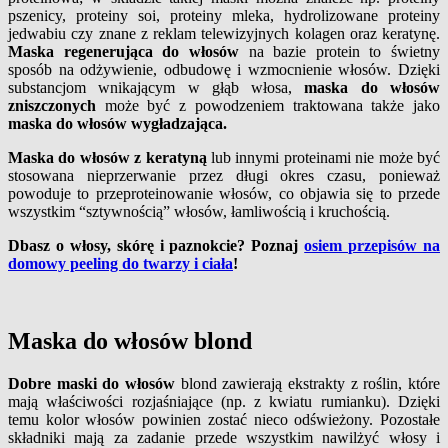
pszenicy, proteiny soi, proteiny mleka, hydrolizowane proteiny
jedwabiu czy znane z reklam telewizyjnych kolagen oraz keratynę.
Maska regenerująca do włosów
na bazie protein to świetny
sposób na odżywienie, odbudowę i wzmocnienie włosów. Dzięki
substancjom wnikającym w głąb włosa,
maska do włosów
zniszczonych
może być z powodzeniem traktowana także jako
maska do włosów wygładzająca.
Maska do włosów z keratyną
lub innymi proteinami nie może być
stosowana nieprzerwanie przez długi okres czasu, ponieważ
powoduje to przeproteinowanie włosów, co objawia się to przede
wszystkim “sztywnością” włosów, łamliwością i kruchością.
Dbasz o włosy, skórę i paznokcie? Poznaj
osiem przepisów na
domowy peeling do twarzy i ciała
!
Maska do włosów blond
Dobre maski do włosów
blond zawierają ekstrakty z roślin, które
mają właściwości rozjaśniające (np. z kwiatu rumianku). Dzięki
temu kolor włosów powinien zostać nieco odświeżony. Pozostałe
składniki mają za zadanie przede wszystkim nawilżyć włosy i