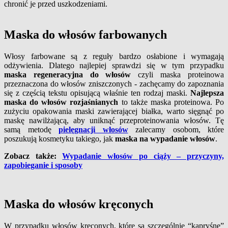
chronić je przed uszkodzeniami.
Maska do włosów farbowanych
Włosy farbowane są z reguły bardzo osłabione i wymagają
odżywienia. Dlatego najlepiej sprawdzi się w tym przypadku
maska regeneracyjna do włosów
czyli maska proteinowa
przeznaczona do włosów zniszczonych - zachęcamy do zapoznania
się z częścią tekstu opisującą właśnie ten rodzaj maski.
Najlepsza
maska do włosów rozjaśnianych
to także maska proteinowa. Po
zużyciu opakowania maski zawierającej białka, warto sięgnąć po
maskę nawilżającą, aby uniknąć przeproteinowania włosów. Tę
samą metodę
pielęgnacji włosów
zalecamy osobom, które
poszukują kosmetyku takiego, jak
maska na wypadanie włosów
.
Zobacz także:
Wypadanie włosów po ciąży – przyczyny,
zapobieganie i sposoby
Maska do włosów kręconych
W przypadku włosów kręconych, które są szczególnie “kapryśne”