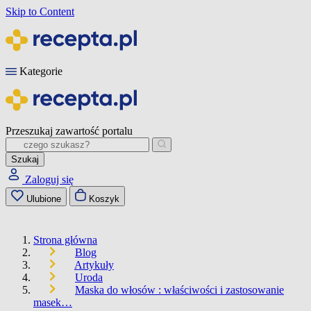
Skip to Content
Kategorie
Przeszukaj zawartość portalu
Szukaj
Zaloguj się
Ulubione
Koszyk
Strona główna
Blog
Artykuły
Uroda
Maska do włosów : właściwości i zastosowanie
masek…