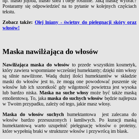
np. masło jojoba, masło shea i oleje roślinne. Jaką maskę wybrać?
Postaramy się odpowiedzieć na to pytanie w kolejnych częściach
tekstu.
Zobacz także:
Olej lniany - świetny do pielęgnacji skóry oraz
włosów!
Maska nawilżająca do włosów
Nawilżająca maska do włosów
to przede wszystkim kosmetyk,
który zawiera wspomniane wcześniej humektanty; dzięki nim włosy
są silnie nawilżone. Wadą dużej ilości humektantów w składzie
maski do włosów jest to, że mogą one powodować puszenie się
włosów lub ich szorstkość gdy wilgotność powietrza jest wysoka
lub bardzo niska.
Maska na suche włosy
może być także maską
emolientową. To, jaka
maska do suchych włosów
będzie najlepsza
w Twoim przypadku, zależy od tego, jakie masz włosy.
Maska do włosów suchych
humektantowa jest zalecana do
włosów bardzo przesuszonych i łamliwych. Po kuracji maską
humektantową warto uzupełnić pielęgnację włosów o proteiny,
które wypełnią braki w strukturze włosów i przywrócą im blask.