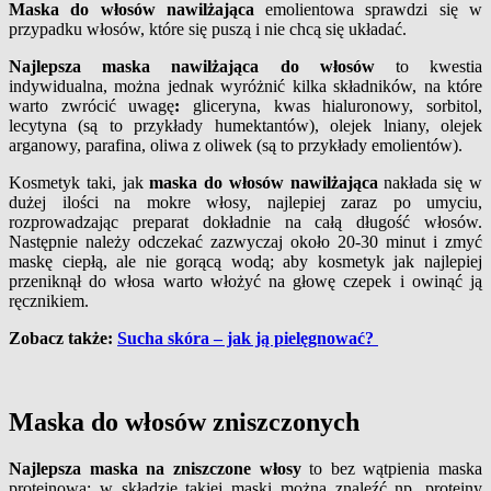
Maska do włosów nawilżająca
emolientowa sprawdzi się w
przypadku włosów, które się puszą i nie chcą się układać.
Najlepsza maska nawilżająca do włosów
to kwestia
indywidualna, można jednak wyróżnić kilka składników, na które
warto zwrócić uwagę
:
gliceryna, kwas hialuronowy, sorbitol,
lecytyna (są to przykłady humektantów), olejek lniany, olejek
arganowy, parafina, oliwa z oliwek (są to przykłady emolientów).
Kosmetyk taki, jak
maska do włosów nawilżająca
nakłada się w
dużej ilości na mokre włosy, najlepiej zaraz po umyciu,
rozprowadzając preparat dokładnie na całą długość włosów.
Następnie należy odczekać zazwyczaj około 20-30 minut i zmyć
maskę ciepłą, ale nie gorącą wodą; aby kosmetyk jak najlepiej
przeniknął do włosa warto włożyć na głowę czepek i owinąć ją
ręcznikiem.
Zobacz także:
Sucha skóra – jak ją pielęgnować?
Maska do włosów zniszczonych
Najlepsza maska na zniszczone włosy
to bez wątpienia maska
proteinowa; w składzie takiej maski można znaleźć np. proteiny