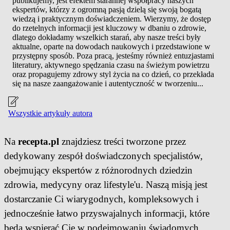
publikujemy, jest efektem starannej współpracy naszych
ekspertów, którzy z ogromną pasją dzielą się swoją bogatą
wiedzą i praktycznym doświadczeniem. Wierzymy, że dostęp
do rzetelnych informacji jest kluczowy w dbaniu o zdrowie,
dlatego dokładamy wszelkich starań, aby nasze treści były
aktualne, oparte na dowodach naukowych i przedstawione w
przystępny sposób. Poza pracą, jesteśmy również entuzjastami
literatury, aktywnego spędzania czasu na świeżym powietrzu
oraz propagujemy zdrowy styl życia na co dzień, co przekłada
się na nasze zaangażowanie i autentyczność w tworzeniu...
Wszystkie artykuły autora
Na
recepta.pl
znajdziesz treści tworzone przez
dedykowany zespół doświadczonych specjalistów,
obejmujący ekspertów z różnorodnych dziedzin
zdrowia, medycyny oraz lifestyle'u. Naszą misją jest
dostarczanie Ci wiarygodnych, kompleksowych i
jednocześnie łatwo przyswajalnych informacji, które
będą wspierać Cię w podejmowaniu świadomych