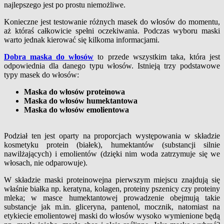
najlepszego jest po prostu niemożliwe.
Konieczne jest testowanie różnych masek do włosów do momentu,
aż któraś całkowicie spełni oczekiwania. Podczas wyboru maski
warto jednak kierować się kilkoma informacjami.
Dobra maska do włosów
to przede wszystkim taka, która jest
odpowiednia dla danego typu włosów. Istnieją trzy podstawowe
typy masek do włosów:
Maska do włosów proteinowa
Maska do włosów humektantowa
Maska do włosów emolientowa
Podział ten jest oparty na proporcjach występowania w składzie
kosmetyku protein (białek), humektantów (substancji silnie
nawilżających) i emolientów (dzięki nim woda zatrzymuje się we
włosach, nie odparowuje).
W składzie maski proteinowejna pierwszym miejscu znajdują się
właśnie białka np. keratyna, kolagen, proteiny pszenicy czy proteiny
mleka; w masce humektantowej prowadzenie obejmują takie
substancje jak m.in. gliceryna, pantenol, mocznik, natomiast na
etykiecie emolientowej maski do włosów wysoko wymienione będą