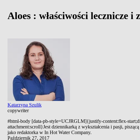
Aloes : właściwości lecznicze i
Katarzyna Szulik
copywriter
#html-body [data-pb-style=UCJRGLM]{justify-content:flex-start;di
attachment:scroll}Jest dziennikarką z wykształcenia i pasji, pisz
jako redaktorka w In Hot Water Company.
Październik 27, 2017