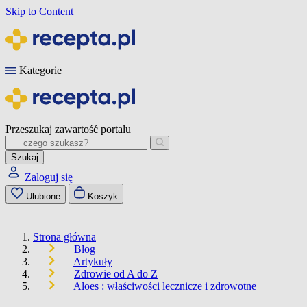
Skip to Content
Kategorie
Przeszukaj zawartość portalu
Szukaj
Zaloguj się
Ulubione
Koszyk
Strona główna
Blog
Artykuły
Zdrowie od A do Z
Aloes : właściwości lecznicze i zdrowotne