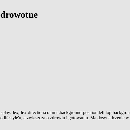
 zdrowotne
splay:flex;flex-direction:column;background-position:left top;backgro
ącą o lifestyle'u, a zwłaszcza o zdrowiu i gotowaniu. Ma doświadczenie