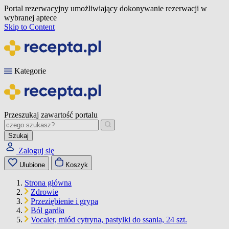
Portal rezerwacyjny umożliwiający dokonywanie rezerwacji w
wybranej aptece
Skip to Content
Kategorie
Przeszukaj zawartość portalu
Szukaj
Zaloguj się
Ulubione
Koszyk
Strona główna
Zdrowie
Przeziębienie i grypa
Ból gardła
Vocaler, miód cytryna, pastylki do ssania, 24 szt.