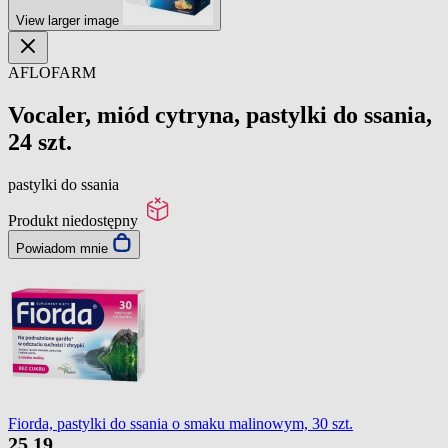
View larger image
AFLOFARM
Vocaler, miód cytryna, pastylki do ssania,
24 szt.
pastylki do ssania
Produkt niedostępny
Powiadom mnie
Fiorda, pastylki do ssania o smaku malinowym, 30 szt.
25
19