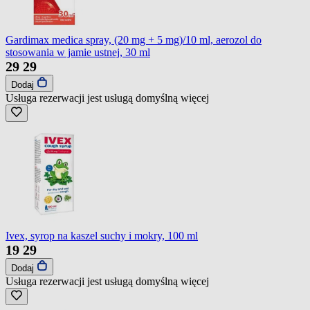
Gardimax medica spray, (20 mg + 5 mg)/10 ml, aerozol do
stosowania w jamie ustnej, 30 ml
29
29
Dodaj
Usługa rezerwacji jest usługą domyślną
więcej
Ivex, syrop na kaszel suchy i mokry, 100 ml
19
29
Dodaj
Usługa rezerwacji jest usługą domyślną
więcej