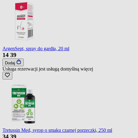
ArgenSept, spray do gardła, 20 ml
14
39
Dodaj
Usługa rezerwacji jest usługą domyślną
więcej
Tretussin Med, syrop o smaku czarnej porzeczki, 250 ml
34
39