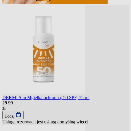
DERMI Sun Mgiełka ochronna, 50 SPF, 75 ml
29
99
zł
Dodaj
Usługa rezerwacji jest usługą domyślną
więcej