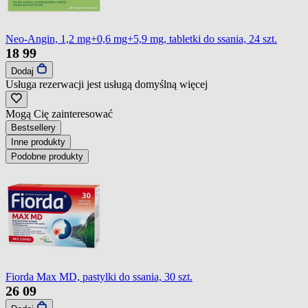
Neo-Angin, 1,2 mg+0,6 mg+5,9 mg, tabletki do ssania, 24 szt.
18
99
Dodaj
Usługa rezerwacji jest usługą domyślną
więcej
Mogą Cię zainteresować
Bestsellery
Inne produkty
Podobne produkty
Fiorda Max MD, pastylki do ssania, 30 szt.
26
09