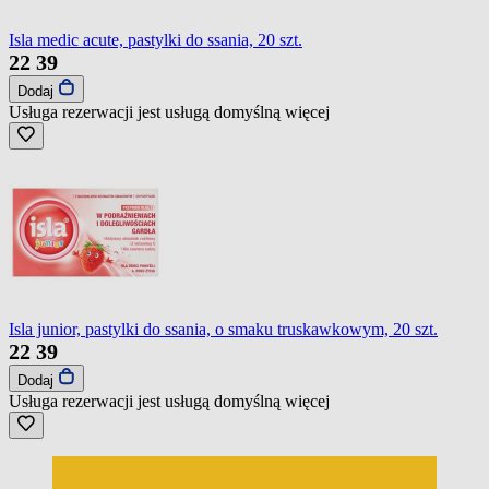
Isla medic acute, pastylki do ssania, 20 szt.
22
39
Dodaj
Usługa rezerwacji jest usługą domyślną
więcej
Isla junior, pastylki do ssania, o smaku truskawkowym, 20 szt.
22
39
Dodaj
Usługa rezerwacji jest usługą domyślną
więcej