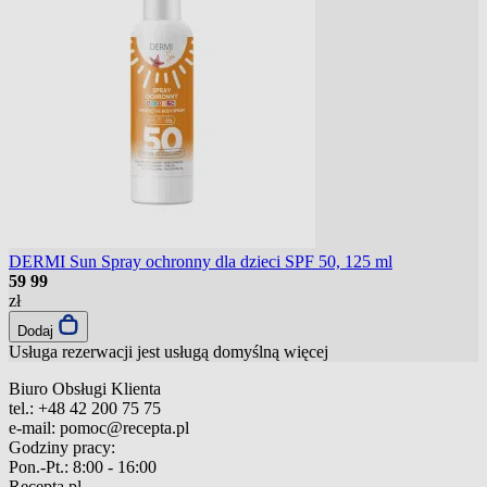
DERMI Sun Spray ochronny dla dzieci SPF 50, 125 ml
59
99
zł
Dodaj
Usługa rezerwacji jest usługą domyślną
więcej
Biuro Obsługi Klienta
tel.:
+48 42 200 75 75
e-mail:
pomoc@recepta.pl
Godziny pracy:
Pon.-Pt.:
8:00 - 16:00
Recepta.pl