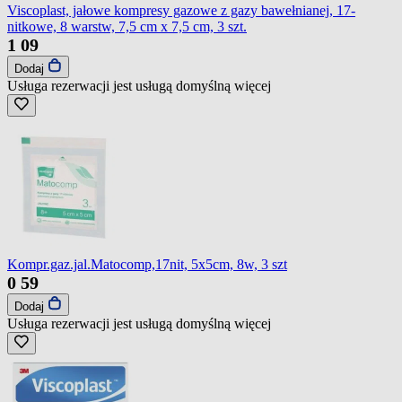
Viscoplast, jałowe kompresy gazowe z gazy bawełnianej, 17-
nitkowe, 8 warstw, 7,5 cm x 7,5 cm, 3 szt.
1
09
Dodaj
Usługa rezerwacji jest usługą domyślną
więcej
Kompr.gaz.jal.Matocomp,17nit, 5x5cm, 8w, 3 szt
0
59
Dodaj
Usługa rezerwacji jest usługą domyślną
więcej