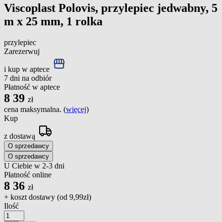
Viscoplast Polovis, przylepiec jedwabny, 5
m x 25 mm, 1 rolka
przylepiec
Zarezerwuj
i kup w aptece
7 dni na odbiór
Płatność w aptece
8
39
zł
cena maksymalna. (
więcej
)
Kup
z dostawą
O sprzedawcy
O sprzedawcy
U Ciebie w 2-3 dni
Płatność online
8
36
zł
+ koszt dostawy (od
9,99zł
)
Ilość