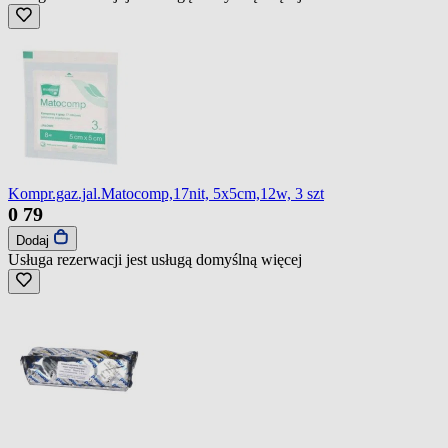
Kompr.gaz.jal.Matocomp,17nit, 5x5cm,12w, 3 szt
0
79
Dodaj
Usługa rezerwacji jest usługą domyślną
więcej