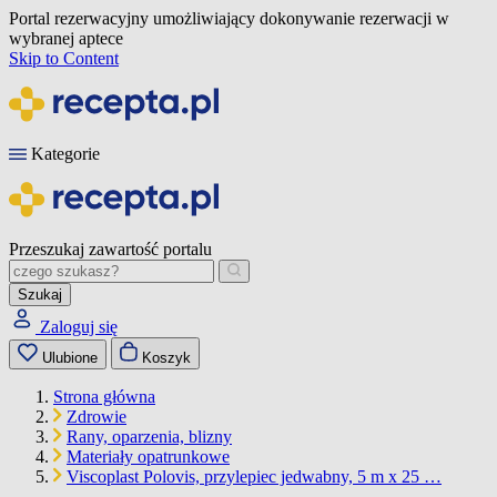
Portal rezerwacyjny umożliwiający dokonywanie rezerwacji w
wybranej aptece
Skip to Content
Kategorie
Przeszukaj zawartość portalu
Szukaj
Zaloguj się
Ulubione
Koszyk
Strona główna
Zdrowie
Rany, oparzenia, blizny
Materiały opatrunkowe
Viscoplast Polovis, przylepiec jedwabny, 5 m x 25 …