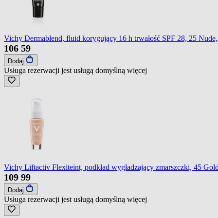
Vichy Dermablend, fluid korygujący 16 h trwałość SPF 28, 25 Nude,
106
59
Dodaj
Usługa rezerwacji jest usługą domyślną
więcej
Vichy Liftactiv Flexiteint, podkład wygładzający zmarszczki, 45 Gol
109
99
Dodaj
Usługa rezerwacji jest usługą domyślną
więcej