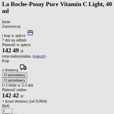
La Roche-Posay Pure Vitamin C Light, 40
ml
krem
Zarezerwuj
i kup w aptece
7 dni na odbiór
Płatność w aptece
142
49
zł
cena maksymalna. (
więcej
)
Kup
z dostawą
O sprzedawcy
O sprzedawcy
U Ciebie w 2-3 dni
Płatność online
142
42
zł
+ koszt dostawy (od
9,99zł
)
Ilość