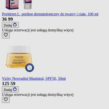
Peelderm L, peeling dermatologiczny do twarzy i ciała, 100 ml
36
99
Dodaj
Usługa rezerwacji jest usługą domyślną
więcej
Vichy Neovadiol Magistral, SPF50, 50ml
125
59
Dodaj
Usługa rezerwacji jest usługą domyślną
więcej