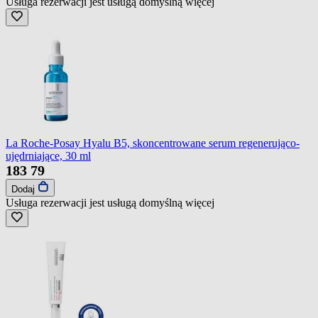
Usługa rezerwacji jest usługą domyślną
więcej
La Roche-Posay Hyalu B5, skoncentrowane serum regenerująco-
ujędrniające, 30 ml
183
79
Dodaj
Usługa rezerwacji jest usługą domyślną
więcej