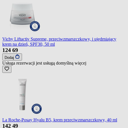
Vichy Liftactiv Supreme, przeciwzmarszczkowy, i ujędrniający
krem na dzień, SPF30, 50 ml
124
69
Dodaj
Usługa rezerwacji jest usługą domyślną
więcej
La Roche-Posay Hyalu B5, krem przeciwzmarszczkowy, 40 ml
142
49