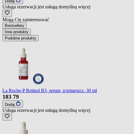
Dodaj
Usługa rezerwacji jest usługą domyślną
więcej
Mogą Cię zainteresować
Bestsellery
Inne produkty
Podobne produkty
La Roche-P Retinol B3, serum, p/zmarszcz.,30 ml
183
79
Dodaj
Usługa rezerwacji jest usługą domyślną
więcej