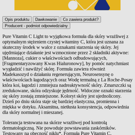
Opis produktu
Dawkowanie
Co zawiera produkt?
Producent - podmiot odpowiedzialny
Pure Vitamin C Light to wyjątkowa formuła dla skóry wrażliwej z
optymalnym stężeniem czystej witaminy C, która jest uznana za
Opis produktu
skuteczny środek w walce z oznakami starzenia się skóry. Jej
ujędrniające działanie jest wzmocnione przez 2 składniki aktywne:
[Mannoza], cukier o właściwościach odbudowujących,
[Fragmentaryzowany Kwas Hialuronowy], by pomóc natychmiast
wygładzić i nawilżyć skórę. Formuła zawiera również
Madekasozyd o działaniu regenerującym, Neurosensynę o
właściwościach łagodzących oraz Wodę termalną z La Roche-Posay
która koi, łagodzi i zmniejsza nadreaktywność skóry. Zmarszczki są
zredukowane, skóra odzyskuje jędrność. Widoczne oznaki starzenia
się skóry zostają zmniejszone. Koloryt skóry jest ujednolicony.
Dzień po dniu skóra staje się bardziej elastyczna, promienna i
miękka w dotyku. Aksamitna, nietłusta konsystencja, odpowiednia
dla skóry normalnej i mieszanej.
Tolerancja testowana na skórze wrażliwej pod kontrolą
dermatologiczną. Nie powoduje powstawania zaskórników.
Testowany na obecność niklu*. Formuła Pure Vitamin C,