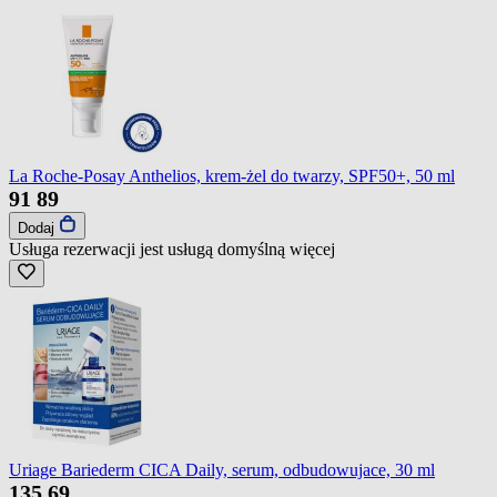
La Roche-Posay Anthelios, krem-żel do twarzy, SPF50+, 50 ml
91
89
Dodaj
Usługa rezerwacji jest usługą domyślną
więcej
Uriage Bariederm CICA Daily, serum, odbudowujace, 30 ml
135
69