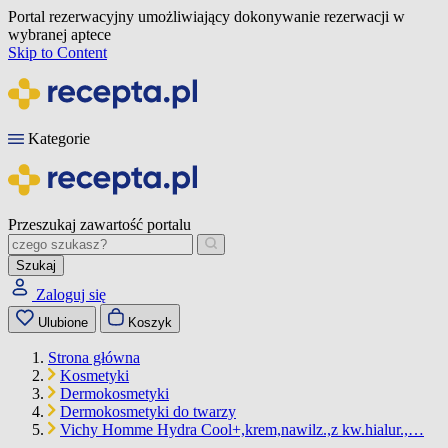
Portal rezerwacyjny umożliwiający dokonywanie rezerwacji w
wybranej aptece
Skip to Content
Kategorie
Przeszukaj zawartość portalu
Szukaj
Zaloguj się
Ulubione
Koszyk
Strona główna
Kosmetyki
Dermokosmetyki
Dermokosmetyki do twarzy
Vichy Homme Hydra Cool+,krem,nawilz.,z kw.hialur.,…