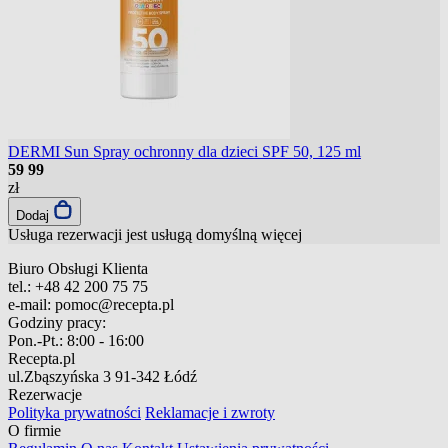
DERMI Sun Spray ochronny dla dzieci SPF 50, 125 ml
59
99
zł
Dodaj
Usługa rezerwacji jest usługą domyślną
więcej
Biuro Obsługi Klienta
tel.:
+48 42 200 75 75
e-mail:
pomoc@recepta.pl
Godziny pracy:
Pon.-Pt.:
8:00 - 16:00
Recepta.pl
ul.Zbąszyńska 3
91-342 Łódź
Rezerwacje
Polityka prywatności
Reklamacje i zwroty
O firmie