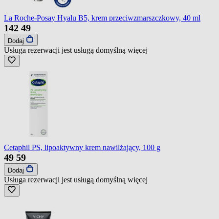
La Roche-Posay Hyalu B5, krem przeciwzmarszczkowy, 40 ml
142
49
Dodaj
Usługa rezerwacji jest usługą domyślną
więcej
Cetaphil PS, lipoaktywny krem nawilżający, 100 g
49
59
Dodaj
Usługa rezerwacji jest usługą domyślną
więcej