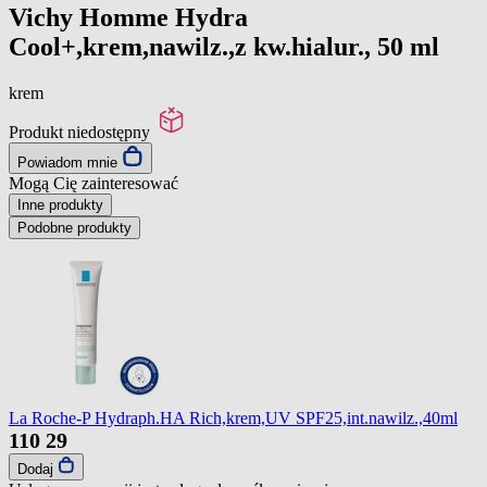
Vichy Homme Hydra
Cool+,krem,nawilz.,z kw.hialur., 50 ml
krem
Produkt niedostępny
Powiadom mnie
Mogą Cię zainteresować
Inne produkty
Podobne produkty
La Roche-P Hydraph.HA Rich,krem,UV SPF25,int.nawilz.,40ml
110
29
Dodaj