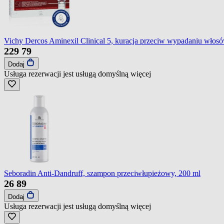
Vichy Dercos Aminexil Clinical 5, kuracja przeciw wypadaniu włosó
229
79
Dodaj
Usługa rezerwacji jest usługą domyślną
więcej
Seboradin Anti-Dandruff, szampon przeciwłupieżowy, 200 ml
26
89
Dodaj
Usługa rezerwacji jest usługą domyślną
więcej