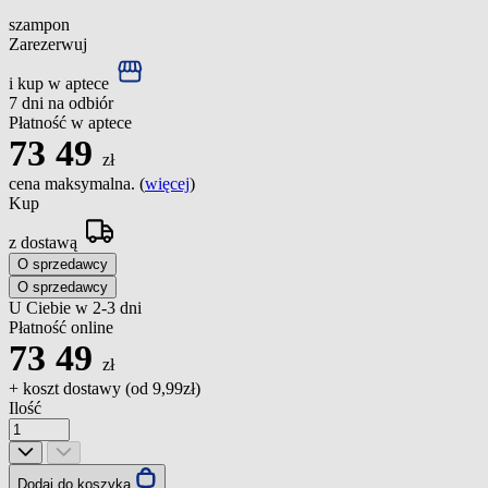
szampon
Zarezerwuj
i kup w aptece
7 dni na odbiór
Płatność w aptece
73
49
zł
cena maksymalna. (
więcej
)
Kup
z dostawą
O sprzedawcy
O sprzedawcy
U Ciebie w 2-3 dni
Płatność online
73
49
zł
+ koszt dostawy (od
9,99zł
)
Ilość
Dodaj do koszyka