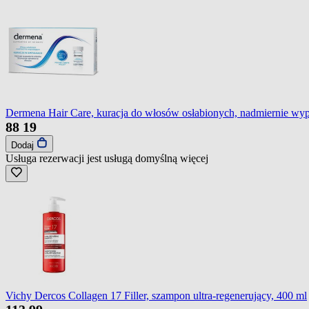
Dermena Hair Care, kuracja do włosów osłabionych, nadmiernie wyp
88
19
Dodaj
Usługa rezerwacji jest usługą domyślną
więcej
Vichy Dercos Collagen 17 Filler, szampon ultra-regenerujący, 400 ml