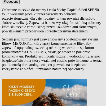
Producent
Ochronne mleczko do twarzy i ciała Vichy Capital Soleil SPF 50+
to uniwersalny produkt przeznaczony do ochrony
Opis produktu
przeciwsłonecznej dla całej rodziny, w tym również dla osób o
skórze wrażliwej. Zapewnia bardzo wysoką, fotostabilną ochronę,
która skutecznie chroni skórę przed uszkodzeniami słonecznymi,
powstawaniem przebarwień i przedwczesnym starzeniem.
Sercem jego formuły jest zaawansowany i opatentowany system
filtrów MEXORYL, który łączy komplementarne filtry, aby
zapewnić optymalną i szczelną ochronę w szerokim spektrum
promieniowania UVA i UVB, działając nawet na poziomie
komórkowym. Produkt jest hipoalergiczny i wodoodporny, a jego
bezpieczeństwo dla skóry wrażliwej zostało potwierdzone w testach
pod kontrolą dermatologiczną, co pozwala na bezpieczne
korzystanie ze słońca i uzyskanie naturalnej opalenizny.