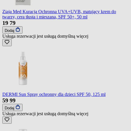
Ziaja Med Kuracja Ochronna UVA+UVB, matujący krem do
twarzy, cera tłusta i mieszana, SPF 50+, 50 ml
19
79
Dodaj
Usługa rezerwacji jest usługą domyślną
więcej
DERMI Sun Spray ochronny dla dzieci SPF 50, 125 ml
59
99
Dodaj
Usługa rezerwacji jest usługą domyślną
więcej