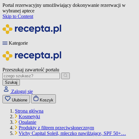
Portal rezerwacyjny umożliwiający dokonywanie rezerwacji w
wybranej aptece
Skip to Content
Kategorie
Przeszukaj zawartość portalu
Szukaj
Zaloguj się
Ulubione
Koszyk
Strona główna
Kosmetyki
Opalanie
Produkty z filtrem przeciwsłonecznym
Vichy Capital Soleil, mleczko nawilżające, SPF 50+…