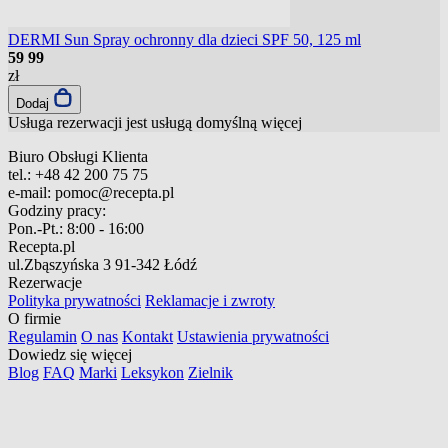
DERMI Sun Spray ochronny dla dzieci SPF 50, 125 ml
59
99
zł
Dodaj
Usługa rezerwacji jest usługą domyślną
więcej
Biuro Obsługi Klienta
tel.:
+48 42 200 75 75
e-mail:
pomoc@recepta.pl
Godziny pracy:
Pon.-Pt.:
8:00 - 16:00
Recepta.pl
ul.Zbąszyńska 3
91-342 Łódź
Rezerwacje
Polityka prywatności
Reklamacje i zwroty
O firmie
Regulamin
O nas
Kontakt
Ustawienia prywatności
Dowiedz się więcej
Blog
FAQ
Marki
Leksykon
Zielnik