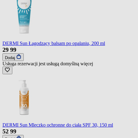
DERMI Sun Łagodzący balsam po opalaniu, 200 ml
29
99
Dodaj
Usługa rezerwacji jest usługą domyślną
więcej
DERMI Sun Mleczko ochronne do ciała SPF 30, 150 ml
52
99