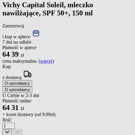
Vichy Capital Soleil, mleczko
nawilżające, SPF 50+, 150 ml
Zarezerwuj
i kup w aptece
7 dni na odbiór
Płatność w aptece
64
39
zł
cena maksymalna. (
więcej
)
Kup
z dostawą
O sprzedawcy
O sprzedawcy
U Ciebie w 2-3 dni
Płatność online
64
31
zł
+ koszt dostawy (od
9,99zł
)
Ilość