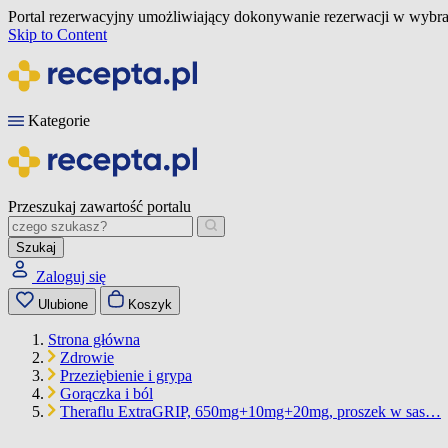
Portal rezerwacyjny umożliwiający dokonywanie rezerwacji w wybra
Skip to Content
Kategorie
Przeszukaj zawartość portalu
Szukaj
Zaloguj się
Ulubione
Koszyk
Strona główna
Zdrowie
Przeziębienie i grypa
Gorączka i ból
Theraflu ExtraGRIP, 650mg+10mg+20mg, proszek w sas…