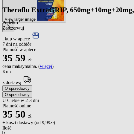
Theraflu ExtraGRIP, 650mg+10mg+20mg, pr
View larger image
Pudełko
Zarezerwuj
i kup w aptece
7 dni na odbiór
Płatność w aptece
35
59
zł
cena maksymalna. (
więcej
)
Kup
z dostawą
O sprzedawcy
O sprzedawcy
U Ciebie w 2-3 dni
Płatność online
35
50
zł
+ koszt dostawy (od
9,99zł
)
Ilość