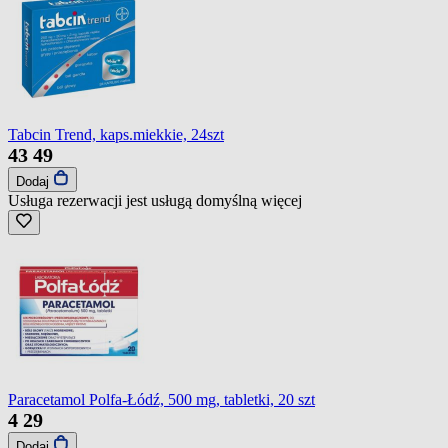
Tabcin Trend, kaps.miekkie, 24szt
43
49
Dodaj
Usługa rezerwacji jest usługą domyślną
więcej
Paracetamol Polfa-Łódź, 500 mg, tabletki, 20 szt
4
29
Dodaj