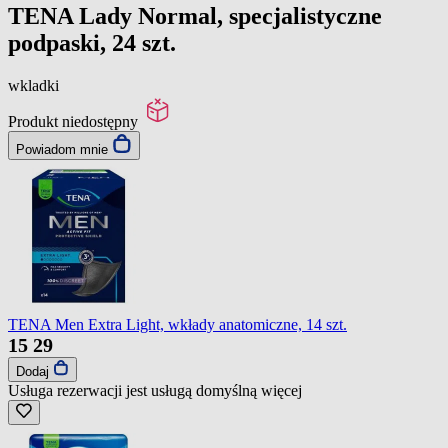
TENA Lady Normal, specjalistyczne
podpaski, 24 szt.
wkladki
Produkt niedostępny
Powiadom mnie
TENA Men Extra Light, wkłady anatomiczne, 14 szt.
15
29
Dodaj
Usługa rezerwacji jest usługą domyślną
więcej