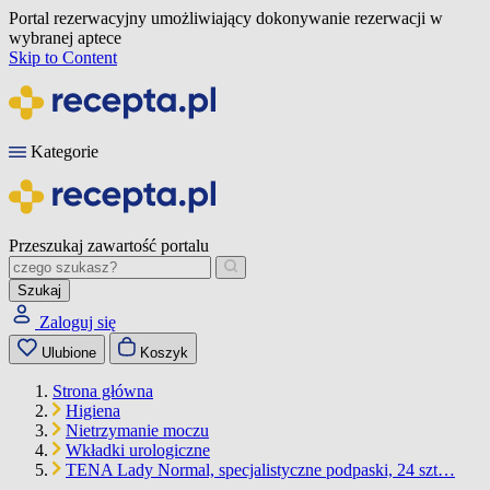
Portal rezerwacyjny umożliwiający dokonywanie rezerwacji w
wybranej aptece
Skip to Content
Kategorie
Przeszukaj zawartość portalu
Szukaj
Zaloguj się
Ulubione
Koszyk
Strona główna
Higiena
Nietrzymanie moczu
Wkładki urologiczne
TENA Lady Normal, specjalistyczne podpaski, 24 szt…