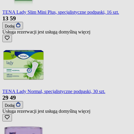
TENA Lady Slim Mini Plus, specjalistyczne podpaski, 16 szt.
13
59
Dodaj
Usługa rezerwacji jest usługą domyślną
więcej
TENA Lady Normal, specjalistyczne podpaski, 30 szt.
29
49
Dodaj
Usługa rezerwacji jest usługą domyślną
więcej