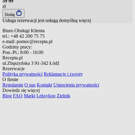
59
99
zł
Dodaj
Usługa rezerwacji jest usługą domyślną
więcej
Biuro Obsługi Klienta
tel.:
+48 42 200 75 75
e-mail:
pomoc@recepta.pl
Godziny pracy:
Pon.-Pt.:
8:00 - 16:00
Recepta.pl
ul.Zbąszyńska 3
91-342 Łódź
Rezerwacje
Polityka prywatności
Reklamacje i zwroty
O firmie
Regulamin
O nas
Kontakt
Ustawienia prywatności
Dowiedz się więcej
Blog
FAQ
Marki
Leksykon
Zielnik