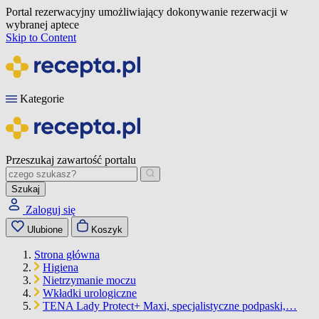
Portal rezerwacyjny umożliwiający dokonywanie rezerwacji w
wybranej aptece
Skip to Content
Kategorie
Przeszukaj zawartość portalu
Szukaj
Zaloguj się
Ulubione
Koszyk
Strona główna
Higiena
Nietrzymanie moczu
Wkładki urologiczne
TENA Lady Protect+ Maxi, specjalistyczne podpaski,…