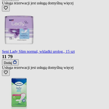
Usługa rezerwacji jest usługą domyślną
więcej
Seni Lady Slim normal, wkladki urolog., 15 szt
11
79
Dodaj
Usługa rezerwacji jest usługą domyślną
więcej