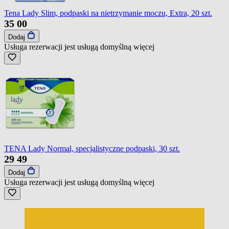
Tena Lady Slim, podpaski na nietrzymanie moczu, Extra, 20 szt.
35
00
Dodaj
Usługa rezerwacji jest usługą domyślną
więcej
TENA Lady Normal, specjalistyczne podpaski, 30 szt.
29
49
Dodaj
Usługa rezerwacji jest usługą domyślną
więcej