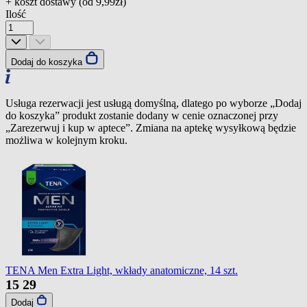
+ koszt dostawy (od
9,99zł
)
Ilość
Dodaj do koszyka
Usługa rezerwacji jest usługą domyślną, dlatego po wyborze „Dodaj
do koszyka” produkt zostanie dodany w cenie oznaczonej przy
„Zarezerwuj i kup w aptece”. Zmiana na aptekę wysyłkową będzie
możliwa w kolejnym kroku.
TENA Men Extra Light, wkłady anatomiczne, 14 szt.
15
29
Dodaj