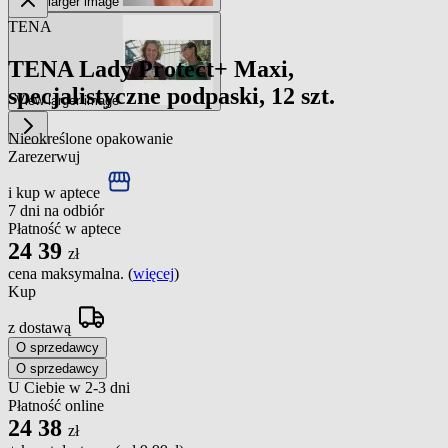
View larger image
TENA
TENA Lady Protect+ Maxi,
specjalistyczne podpaski, 12 szt.
View larger image
Nieokreślone opakowanie
Zarezerwuj
i kup w aptece
7 dni na odbiór
Płatność w aptece
24
39
zł
cena maksymalna. (
więcej
)
Kup
z dostawą
O sprzedawcy
O sprzedawcy
U Ciebie w 2-3 dni
Płatność online
24
38
zł