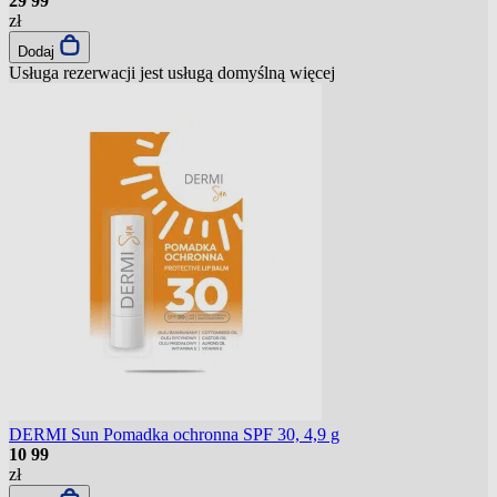
29
99
zł
Dodaj
Usługa rezerwacji jest usługą domyślną
więcej
DERMI Sun Pomadka ochronna SPF 30, 4,9 g
10
99
zł