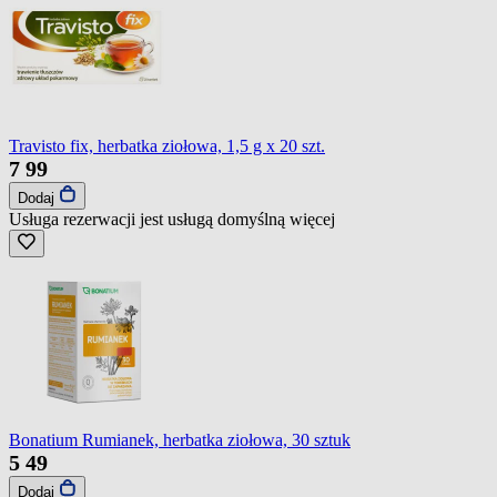
Travisto fix, herbatka ziołowa, 1,5 g x 20 szt.
7
99
Dodaj
Usługa rezerwacji jest usługą domyślną
więcej
Bonatium Rumianek, herbatka ziołowa, 30 sztuk
5
49
Dodaj