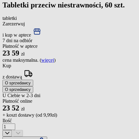
Tabletki przeciw niestrawności, 60 szt.
tabletki
Zarezerwuj
i kup w aptece
7 dni na odbiór
Płatność w aptece
23
59
zł
cena maksymalna. (
więcej
)
Kup
z dostawą
O sprzedawcy
O sprzedawcy
U Ciebie w 2-3 dni
Płatność online
23
52
zł
+ koszt dostawy (od
9,99zł
)
Ilość