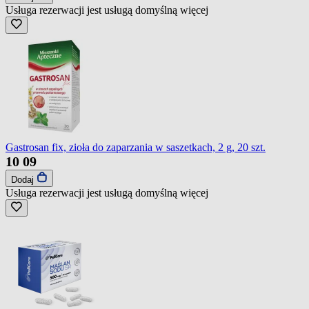
Usługa rezerwacji jest usługą domyślną
więcej
Gastrosan fix, zioła do zaparzania w saszetkach, 2 g, 20 szt.
10
09
Dodaj
Usługa rezerwacji jest usługą domyślną
więcej