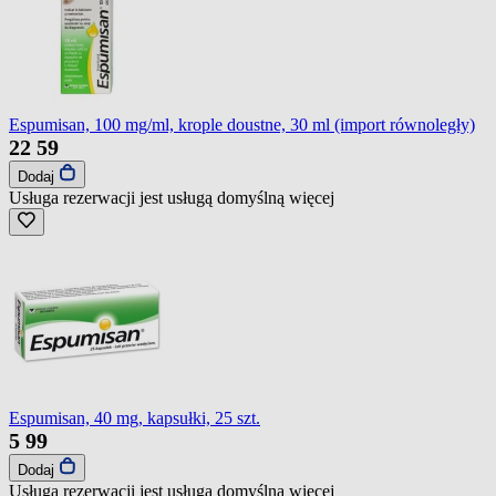
Espumisan, 100 mg/ml, krople doustne, 30 ml (import równoległy)
22
59
Dodaj
Usługa rezerwacji jest usługą domyślną
więcej
Espumisan, 40 mg, kapsułki, 25 szt.
5
99
Dodaj
Usługa rezerwacji jest usługą domyślną
więcej