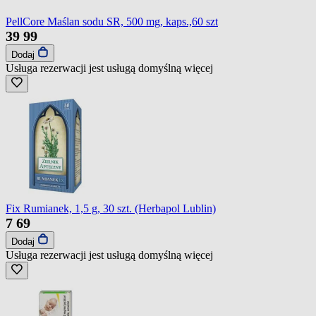
PellCore Maślan sodu SR, 500 mg, kaps.,60 szt
39
99
Dodaj
Usługa rezerwacji jest usługą domyślną
więcej
Fix Rumianek, 1,5 g, 30 szt. (Herbapol Lublin)
7
69
Dodaj
Usługa rezerwacji jest usługą domyślną
więcej