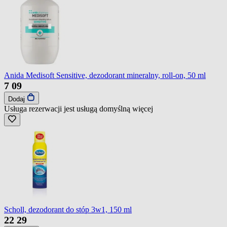
Anida Medisoft Sensitive, dezodorant mineralny, roll-on, 50 ml
7
09
Dodaj
Usługa rezerwacji jest usługą domyślną
więcej
Scholl, dezodorant do stóp 3w1, 150 ml
22
29