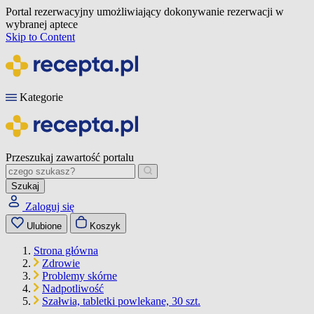
Portal rezerwacyjny umożliwiający dokonywanie rezerwacji w
wybranej aptece
Skip to Content
Kategorie
Przeszukaj zawartość portalu
Szukaj
Zaloguj się
Ulubione
Koszyk
Strona główna
Zdrowie
Problemy skórne
Nadpotliwość
Szałwia, tabletki powlekane, 30 szt.