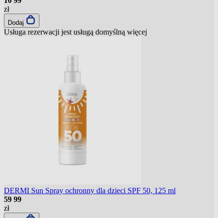
10
99
zł
Dodaj
Usługa rezerwacji jest usługą domyślną
więcej
DERMI Sun Spray ochronny dla dzieci SPF 50, 125 ml
59
99
zł