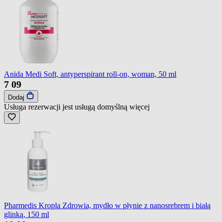
Anida Medi Soft, antyperspirant roll-on, woman, 50 ml
7
09
Dodaj
Usługa rezerwacji jest usługą domyślną
więcej
Pharmedis Kropla Zdrowia, mydło w płynie z nanosrebrem i białą
glinką, 150 ml