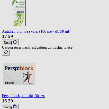
Antidral, płyn na skórę, (100 mg / g), 50 ml
37
59
Dodaj
Usługa rezerwacji jest usługą domyślną
więcej
Perspiblock, tabletki, 30 szt.
16
29
Dodaj