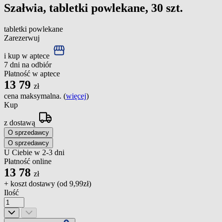
Szałwia, tabletki powlekane, 30 szt.
tabletki powlekane
Zarezerwuj
i kup w aptece
7 dni na odbiór
Płatność w aptece
13
79
zł
cena maksymalna. (
więcej
)
Kup
z dostawą
O sprzedawcy
O sprzedawcy
U Ciebie w 2-3 dni
Płatność online
13
78
zł
+ koszt dostawy (od
9,99zł
)
Ilość