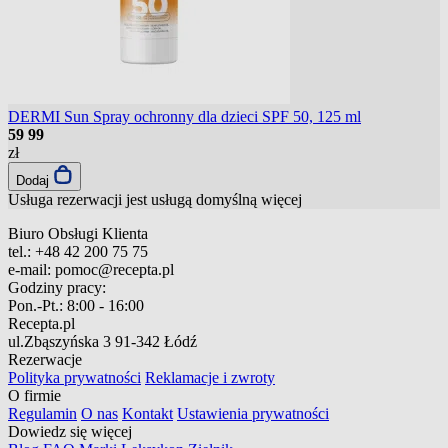
DERMI Sun Spray ochronny dla dzieci SPF 50, 125 ml
59
99
zł
Dodaj
Usługa rezerwacji jest usługą domyślną
więcej
Biuro Obsługi Klienta
tel.:
+48 42 200 75 75
e-mail:
pomoc@recepta.pl
Godziny pracy:
Pon.-Pt.:
8:00 - 16:00
Recepta.pl
ul.Zbąszyńska 3
91-342 Łódź
Rezerwacje
Polityka prywatności
Reklamacje i zwroty
O firmie
Regulamin
O nas
Kontakt
Ustawienia prywatności
Dowiedz się więcej