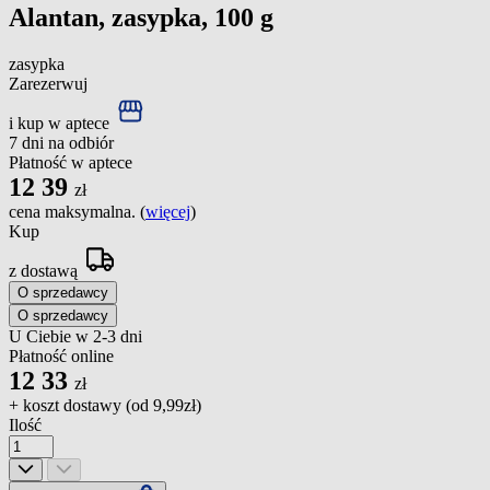
Alantan, zasypka, 100 g
zasypka
Zarezerwuj
i kup w aptece
7 dni na odbiór
Płatność w aptece
12
39
zł
cena maksymalna. (
więcej
)
Kup
z dostawą
O sprzedawcy
O sprzedawcy
U Ciebie w 2-3 dni
Płatność online
12
33
zł
+ koszt dostawy (od
9,99zł
)
Ilość