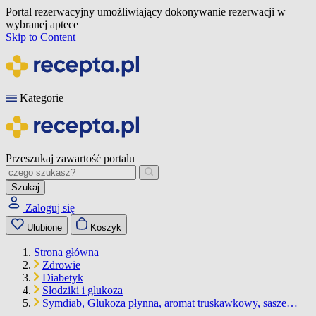
Portal rezerwacyjny umożliwiający dokonywanie rezerwacji w
wybranej aptece
Skip to Content
Kategorie
Przeszukaj zawartość portalu
Szukaj
Zaloguj się
Ulubione
Koszyk
Strona główna
Zdrowie
Diabetyk
Słodziki i glukoza
Symdiab, Glukoza płynna, aromat truskawkowy, sasze…