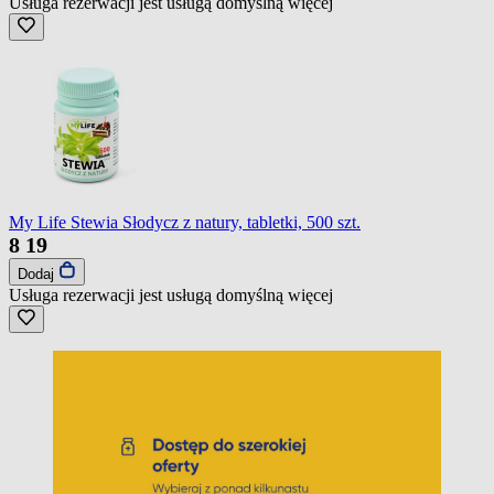
Usługa rezerwacji jest usługą domyślną
więcej
My Life Stewia Słodycz z natury, tabletki, 500 szt.
8
19
Dodaj
Usługa rezerwacji jest usługą domyślną
więcej