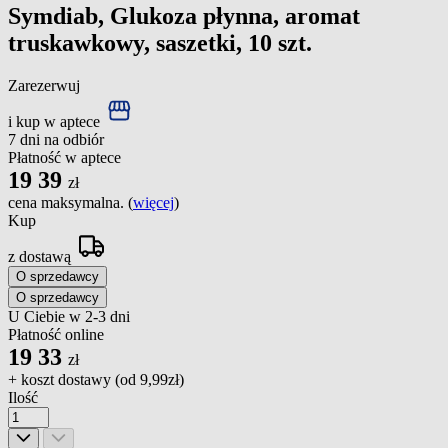
Symdiab, Glukoza płynna, aromat
truskawkowy, saszetki, 10 szt.
Zarezerwuj
i kup w aptece
7 dni na odbiór
Płatność w aptece
19
39
zł
cena maksymalna. (
więcej
)
Kup
z dostawą
O sprzedawcy
O sprzedawcy
U Ciebie w 2-3 dni
Płatność online
19
33
zł
+ koszt dostawy (od
9,99zł
)
Ilość