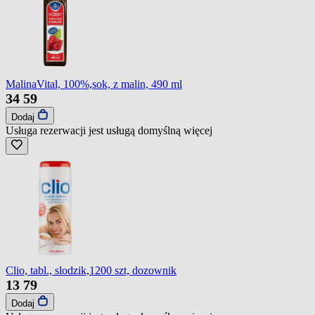
MalinaVital, 100%,sok, z malin, 490 ml
34
59
Dodaj
Usługa rezerwacji jest usługą domyślną
więcej
Clio, tabl., slodzik,1200 szt, dozownik
13
79
Dodaj