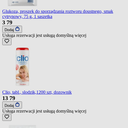
Glukoza, proszek do sporządzania roztworu doustnego, smak
cytrynowy, 75 g, 1 saszetka
3
79
Dodaj
Usługa rezerwacji jest usługą domyślną
więcej
Clio, tabl., slodzik,1200 szt, dozownik
13
79
Dodaj
Usługa rezerwacji jest usługą domyślną
więcej