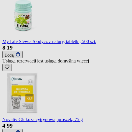
My Life Stewia Słodycz z natury, tabletki, 500 szt.
8
19
Dodaj
Usługa rezerwacji jest usługą domyślną
więcej
Novativ Glukoza cytrynowa, proszek, 75 g
4
99