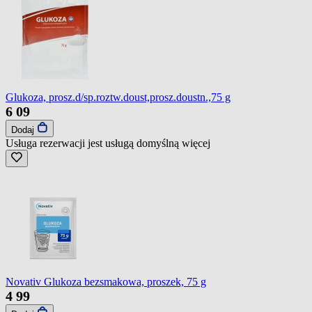
Glukoza, prosz.d/sp.roztw.doust,prosz.doustn.,75 g
6
09
Dodaj
Usługa rezerwacji jest usługą domyślną
więcej
Novativ Glukoza bezsmakowa, proszek, 75 g
4
99