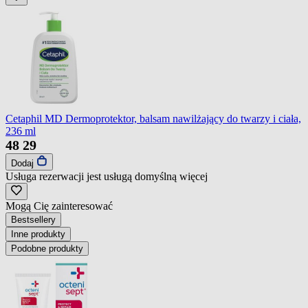
Cetaphil MD Dermoprotektor, balsam nawilżający do twarzy i ciała,
236 ml
48
29
Dodaj
Usługa rezerwacji jest usługą domyślną
więcej
Mogą Cię zainteresować
Bestsellery
Inne produkty
Podobne produkty