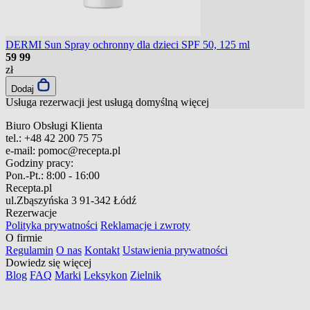
DERMI Sun Spray ochronny dla dzieci SPF 50, 125 ml
59
99
zł
Dodaj
Usługa rezerwacji jest usługą domyślną
więcej
Biuro Obsługi Klienta
tel.:
+48 42 200 75 75
e-mail:
pomoc@recepta.pl
Godziny pracy:
Pon.-Pt.:
8:00 - 16:00
Recepta.pl
ul.Zbąszyńska 3
91-342 Łódź
Rezerwacje
Polityka prywatności
Reklamacje i zwroty
O firmie
Regulamin
O nas
Kontakt
Ustawienia prywatności
Dowiedz się więcej
Blog
FAQ
Marki
Leksykon
Zielnik