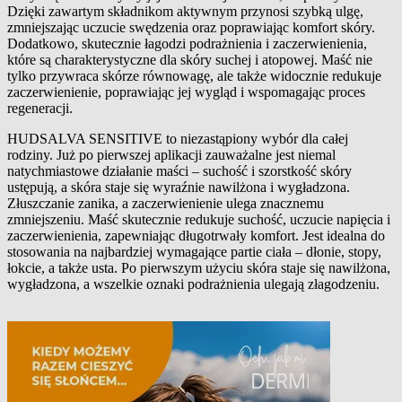
Dzięki zawartym składnikom aktywnym przynosi szybką ulgę,
zmniejszając uczucie swędzenia oraz poprawiając komfort skóry.
Dodatkowo, skutecznie łagodzi podrażnienia i zaczerwienienia,
które są charakterystyczne dla skóry suchej i atopowej. Maść nie
tylko przywraca skórze równowagę, ale także widocznie redukuje
zaczerwienienie, poprawiając jej wygląd i wspomagając proces
regeneracji.
HUDSALVA SENSITIVE to niezastąpiony wybór dla całej
rodziny. Już po pierwszej aplikacji zauważalne jest niemal
natychmiastowe działanie maści – suchość i szorstkość skóry
ustępują, a skóra staje się wyraźnie nawilżona i wygładzona.
Złuszczanie zanika, a zaczerwienienie ulega znacznemu
zmniejszeniu. Maść skutecznie redukuje suchość, uczucie napięcia i
zaczerwienienia, zapewniając długotrwały komfort. Jest idealna do
stosowania na najbardziej wymagające partie ciała – dłonie, stopy,
łokcie, a także usta. Po pierwszym użyciu skóra staje się nawilżona,
wygładzona, a wszelkie oznaki podrażnienia ulegają złagodzeniu.