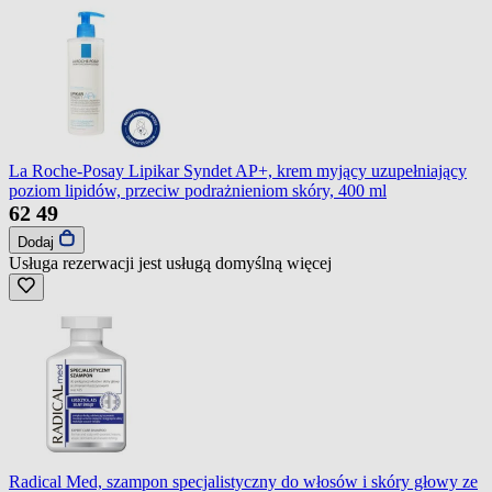
La Roche-Posay Lipikar Syndet AP+, krem myjący uzupełniający
poziom lipidów, przeciw podrażnieniom skóry, 400 ml
62
49
Dodaj
Usługa rezerwacji jest usługą domyślną
więcej
Radical Med, szampon specjalistyczny do włosów i skóry głowy ze