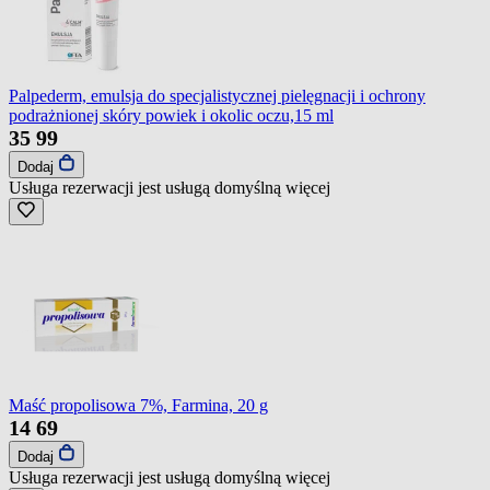
Palpederm, emulsja do specjalistycznej pielęgnacji i ochrony
podrażnionej skóry powiek i okolic oczu,15 ml
35
99
Dodaj
Usługa rezerwacji jest usługą domyślną
więcej
Maść propolisowa 7%, Farmina, 20 g
14
69
Dodaj
Usługa rezerwacji jest usługą domyślną
więcej