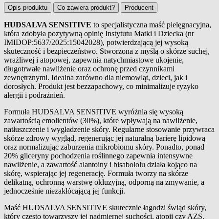
Opis produktu
Co zawiera produkt?
Producent
HUDSALVA SENSITIVE
to specjalistyczna maść pielęgnacyjna,
która zdobyła pozytywną opinię Instytutu Matki i Dziecka (nr
Opis produktu
IMIDOP:5637/2025:15042028), potwierdzającą jej wysoką
skuteczność i bezpieczeństwo. Stworzona z myślą o skórze suchej,
wrażliwej i atopowej, zapewnia natychmiastowe ukojenie,
długotrwałe nawilżenie oraz ochronę przed czynnikami
zewnętrznymi. Idealna zarówno dla niemowląt, dzieci, jak i
dorosłych. Produkt jest bezzapachowy, co minimalizuje ryzyko
alergii i podrażnień.
Formuła HUDSALVA SENSITIVE wyróżnia się wysoką
zawartością emolientów (30%), które wpływają na nawilżenie,
natłuszczenie i wygładzenie skóry. Regularne stosowanie przywraca
skórze zdrowy wygląd, regenerując jej naturalną barierę lipidową
oraz normalizując zaburzenia mikrobiomu skóry. Ponadto, ponad
20% gliceryny pochodzenia roślinnego zapewnia intensywne
nawilżenie, a zawartość alantoiny i bisabololu działa kojąco na
skórę, wspierając jej regenerację. Formuła tworzy na skórze
delikatną, ochronną warstwę okluzyjną, odporną na zmywanie, a
jednocześnie niezakłócającą jej funkcji.
Maść HUDSALVA SENSITIVE skutecznie łagodzi świąd skóry,
który często towarzyszy jej nadmiernej suchości, atopii czy AZS.