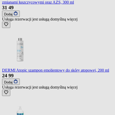
zmianami łuszczycowymi oraz AZS, 300 ml
31
49
Dodaj
Usługa rezerwacji jest usługą domyślną
więcej
DERMI Atopic szampon emolientowy do skóry atopowej, 200 ml
24
99
Dodaj
Usługa rezerwacji jest usługą domyślną
więcej