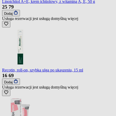
Linoichtiol A+E, krem ichtiolowy, z witaminą A, E, 50 g
25
79
Dodaj
Usługa rezerwacji jest usługą domyślną
więcej
Recotin, roll-on, szybka ulga po ukąszeniu, 15 ml
16
69
Dodaj
Usługa rezerwacji jest usługą domyślną
więcej