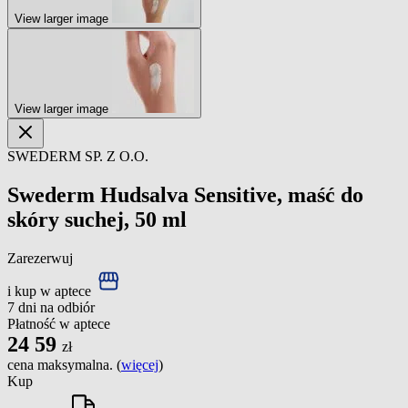
View larger image
View larger image
SWEDERM SP. Z O.O.
Swederm Hudsalva Sensitive, maść do
skóry suchej, 50 ml
Zarezerwuj
i kup w aptece
7 dni na odbiór
Płatność w aptece
24
59
zł
cena maksymalna. (
więcej
)
Kup