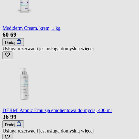
Mediderm Cream, krem, 1 kg
60
69
Dodaj
Usługa rezerwacji jest usługą domyślną
więcej
DERMI Atopic Emulsja emolientowa do mycia, 400 ml
36
99
Dodaj
Usługa rezerwacji jest usługą domyślną
więcej