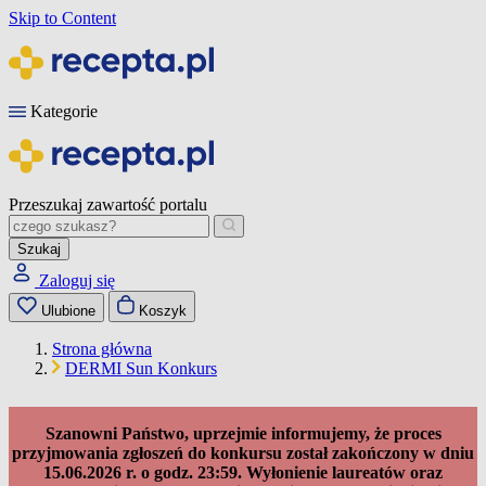
Skip to Content
Kategorie
Przeszukaj zawartość portalu
Szukaj
Zaloguj się
Ulubione
Koszyk
Strona główna
DERMI Sun Konkurs
Szanowni Państwo, uprzejmie informujemy, że proces
przyjmowania zgłoszeń do konkursu został zakończony w dniu
15.06.2026 r. o godz. 23:59. Wyłonienie laureatów oraz