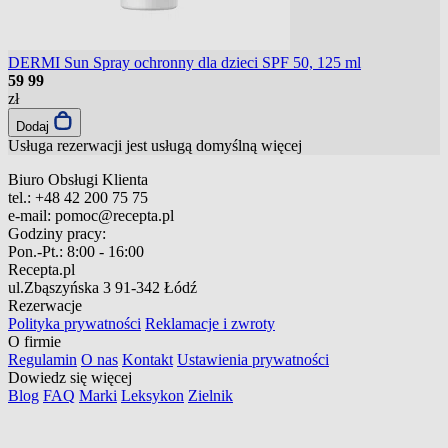
DERMI Sun Spray ochronny dla dzieci SPF 50, 125 ml
59
99
zł
Dodaj
Usługa rezerwacji jest usługą domyślną
więcej
Biuro Obsługi Klienta
tel.:
+48 42 200 75 75
e-mail:
pomoc@recepta.pl
Godziny pracy:
Pon.-Pt.:
8:00 - 16:00
Recepta.pl
ul.Zbąszyńska 3
91-342 Łódź
Rezerwacje
Polityka prywatności
Reklamacje i zwroty
O firmie
Regulamin
O nas
Kontakt
Ustawienia prywatności
Dowiedz się więcej
Blog
FAQ
Marki
Leksykon
Zielnik