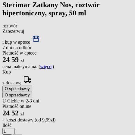
Sterimar Zatkany Nos, roztwór
hipertoniczny, spray, 50 ml
roztwór
Zarezerwuj
i kup w aptece
7 dni na odbiór
Płatność w aptece
24
59
zł
cena maksymalna. (
więcej
)
Kup
z dostawą
O sprzedawcy
O sprzedawcy
U Ciebie w 2-3 dni
Płatność online
24
52
zł
+ koszt dostawy (od
9,99zł
)
Ilość