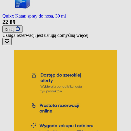
Quixx Katar, spray do nosa, 30 ml
22
89
Dodaj
Usługa rezerwacji jest usługą domyślną
więcej