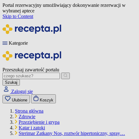
Portal rezerwacyjny umożliwiający dokonywanie rezerwacji w
wybranej aptece
Skip to Content
Kategorie
Przeszukaj zawartość portalu
Szukaj
Zaloguj się
Ulubione
Koszyk
Strona główna
Zdrowie
Przeziębienie i grypa
Katar i zatoki
Sterimar Zatkany Nos, roztwór hipertoniczny, spray…