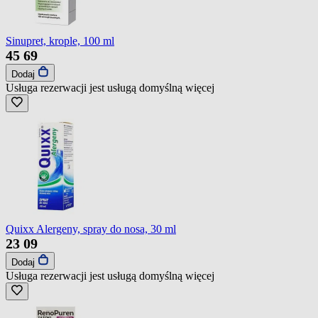
Sinupret, krople, 100 ml
45
69
Dodaj
Usługa rezerwacji jest usługą domyślną
więcej
Quixx Alergeny, spray do nosa, 30 ml
23
09
Dodaj
Usługa rezerwacji jest usługą domyślną
więcej