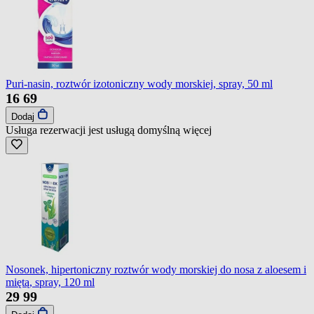
Puri-nasin, roztwór izotoniczny wody morskiej, spray, 50 ml
16
69
Dodaj
Usługa rezerwacji jest usługą domyślną
więcej
Nosonek, hipertoniczny roztwór wody morskiej do nosa z aloesem i
miętą, spray, 120 ml
29
99