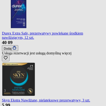
Durex Extra Safe, prezerwatywy powlekane środkiem
nawilżającym, 12 szt.
40
09
Dodaj
Usługa rezerwacji jest usługą domyślną
więcej
Skyn Ekstra Nawilżane, nielateksowe prezerwatywy, 3 szt.
5
99