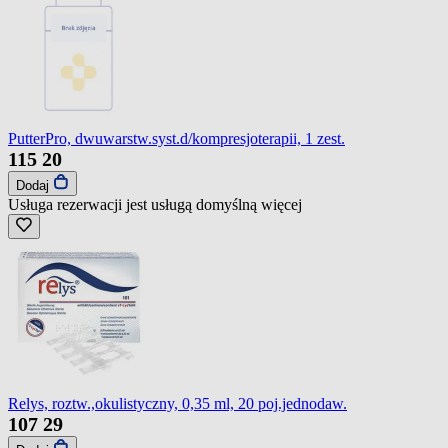
PutterPro, dwuwarstw.syst.d/kompresjoterapii, 1 zest.
115
20
Dodaj
Usługa rezerwacji jest usługą domyślną
więcej
Relys, roztw.,okulistyczny, 0,35 ml, 20 poj.jednodaw.
107
29