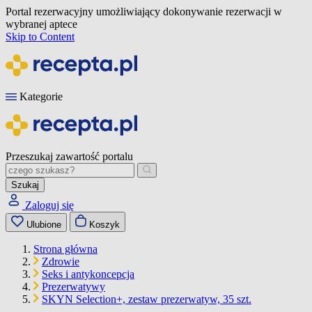
Portal rezerwacyjny umożliwiający dokonywanie rezerwacji w
wybranej aptece
Skip to Content
Kategorie
Przeszukaj zawartość portalu
Szukaj
Zaloguj się
Ulubione
Koszyk
Strona główna
Zdrowie
Seks i antykoncepcja
Prezerwatywy
SKYN Selection+, zestaw prezerwatyw, 35 szt.