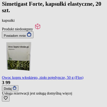
Simetigast Forte, kapsułki elastyczne, 20
szt.
kapsułki
Produkt niedostępny
Powiadom mnie
Owoc kopru włoskiego, zioło pojedyncze, 50 g (Flos)
3
99
Dodaj
Usługa rezerwacji jest usługą domyślną
więcej