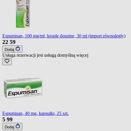
Espumisan, 100 mg/ml, krople doustne, 30 ml (import równoległy)
22
59
Dodaj
Usługa rezerwacji jest usługą domyślną
więcej
Espumisan, 40 mg, kapsułki, 25 szt.
5
99
Dodaj