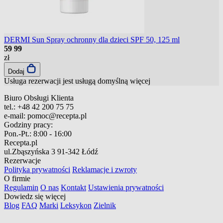
DERMI Sun Spray ochronny dla dzieci SPF 50, 125 ml
59
99
zł
Dodaj
Usługa rezerwacji jest usługą domyślną
więcej
Biuro Obsługi Klienta
tel.:
+48 42 200 75 75
e-mail:
pomoc@recepta.pl
Godziny pracy:
Pon.-Pt.:
8:00 - 16:00
Recepta.pl
ul.Zbąszyńska 3
91-342 Łódź
Rezerwacje
Polityka prywatności
Reklamacje i zwroty
O firmie
Regulamin
O nas
Kontakt
Ustawienia prywatności
Dowiedz się więcej
Blog
FAQ
Marki
Leksykon
Zielnik