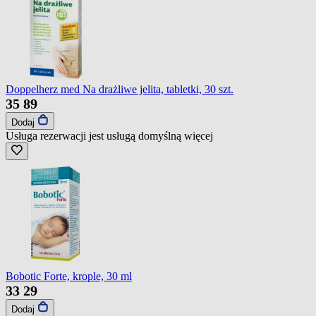
Doppelherz med Na drażliwe jelita, tabletki, 30 szt.
35
89
Dodaj
Usługa rezerwacji jest usługą domyślną
więcej
Bobotic Forte, krople, 30 ml
33
29
Dodaj