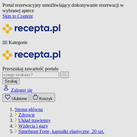
Portal rezerwacyjny umożliwiający dokonywanie rezerwacji w
wybranej aptece
Skip to Content
Kategorie
Przeszukaj zawartość portalu
Szukaj
Zaloguj się
Ulubione
Koszyk
Strona główna
Zdrowie
Układ trawienny
Wzdęcia i gazy
Simetigast Forte, kapsułki elastyczne, 20 szt.