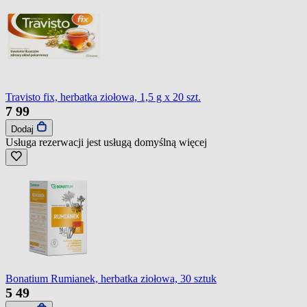
Travisto fix, herbatka ziołowa, 1,5 g x 20 szt.
7
99
Dodaj
Usługa rezerwacji jest usługą domyślną
więcej
Bonatium Rumianek, herbatka ziołowa, 30 sztuk
5
49