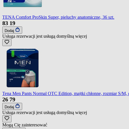
TENA Comfort ProSkin Super, pieluchy anatomiczne, 36 szt.
83
19
Dodaj
Usługa rezerwacji jest usługą domyślną
więcej
Tena Men Pants Normal OTC Edition, majtki chłonne, rozmiar S/M, gr
26
79
Dodaj
Usługa rezerwacji jest usługą domyślną
więcej
Mogą Cię zainteresować