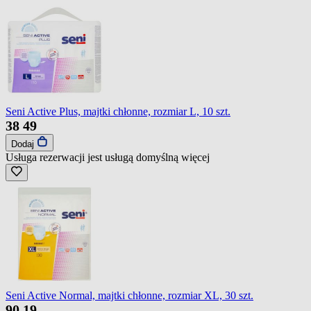
Seni Active Plus, majtki chłonne, rozmiar L, 10 szt.
38
49
Dodaj
Usługa rezerwacji jest usługą domyślną
więcej
Seni Active Normal, majtki chłonne, rozmiar XL, 30 szt.
90
19