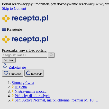
Portal rezerwacyjny umożliwiający dokonywanie rezerwacji w wybra
Skip to Content
Kategorie
Przeszukaj zawartość portalu
Szukaj
Zaloguj się
Ulubione
Koszyk
Strona główna
Higiena
Nietrzymanie moczu
Pieluchy dla dorosłych
Seni Active Normal, majtki chłonne, rozmiar M, 10 …