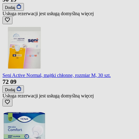
Dodaj
Usługa rezerwacji jest usługą domyślną
więcej
Seni Active Normal, majtki chłonne, rozmiar M, 30 szt.
72
09
Dodaj
Usługa rezerwacji jest usługą domyślną
więcej