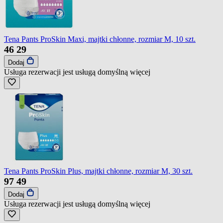
Tena Pants ProSkin Maxi, majtki chłonne, rozmiar M, 10 szt.
46
29
Dodaj
Usługa rezerwacji jest usługą domyślną
więcej
Tena Pants ProSkin Plus, majtki chłonne, rozmiar M, 30 szt.
97
49
Dodaj
Usługa rezerwacji jest usługą domyślną
więcej