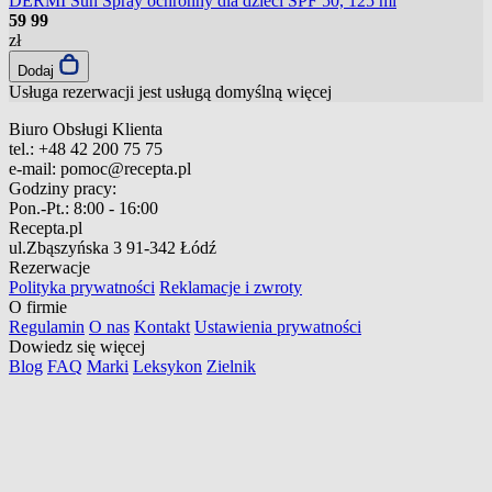
DERMI Sun Spray ochronny dla dzieci SPF 50, 125 ml
59
99
zł
Dodaj
Usługa rezerwacji jest usługą domyślną
więcej
Biuro Obsługi Klienta
tel.:
+48 42 200 75 75
e-mail:
pomoc@recepta.pl
Godziny pracy:
Pon.-Pt.:
8:00 - 16:00
Recepta.pl
ul.Zbąszyńska 3
91-342 Łódź
Rezerwacje
Polityka prywatności
Reklamacje i zwroty
O firmie
Regulamin
O nas
Kontakt
Ustawienia prywatności
Dowiedz się więcej
Blog
FAQ
Marki
Leksykon
Zielnik