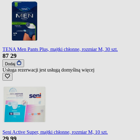
TENA Men Pants Plus, majtki chłonne, rozmiar M, 30 szt.
87
29
Dodaj
Usługa rezerwacji jest usługą domyślną
więcej
Seni Active Super, majtki chłonne, rozmiar M, 10 szt.
29
99