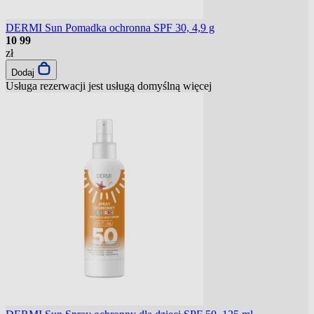
DERMI Sun Pomadka ochronna SPF 30, 4,9 g
10
99
zł
Dodaj
Usługa rezerwacji jest usługą domyślną
więcej