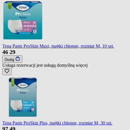
Tena Pants ProSkin Maxi, majtki chłonne, rozmiar M, 10 szt.
46
29
Dodaj
Usługa rezerwacji jest usługą domyślną
więcej
Tena Pants ProSkin Plus, majtki chłonne, rozmiar M, 30 szt.
97
49