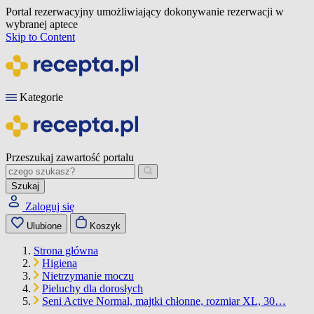
Portal rezerwacyjny umożliwiający dokonywanie rezerwacji w
wybranej aptece
Skip to Content
Kategorie
Przeszukaj zawartość portalu
Szukaj
Zaloguj się
Ulubione
Koszyk
Strona główna
Higiena
Nietrzymanie moczu
Pieluchy dla dorosłych
Seni Active Normal, majtki chłonne, rozmiar XL, 30…