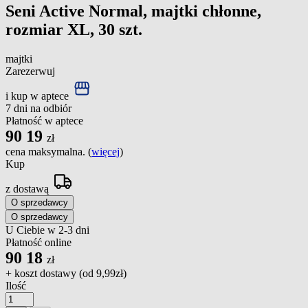
Seni Active Normal, majtki chłonne,
rozmiar XL, 30 szt.
majtki
Zarezerwuj
i kup w aptece
7 dni na odbiór
Płatność w aptece
90
19
zł
cena maksymalna. (
więcej
)
Kup
z dostawą
O sprzedawcy
O sprzedawcy
U Ciebie w 2-3 dni
Płatność online
90
18
zł
+ koszt dostawy (od
9,99zł
)
Ilość