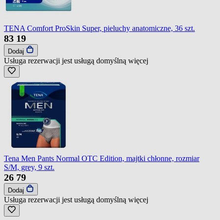
TENA Comfort ProSkin Super, pieluchy anatomiczne, 36 szt.
83
19
Dodaj
Usługa rezerwacji jest usługą domyślną
więcej
Tena Men Pants Normal OTC Edition, majtki chłonne, rozmiar
S/M, grey, 9 szt.
26
79
Dodaj
Usługa rezerwacji jest usługą domyślną
więcej