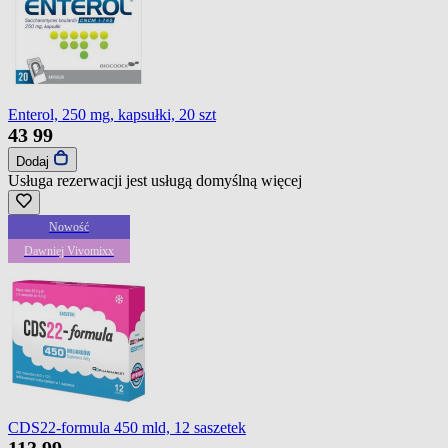
Enterol, 250 mg, kapsułki, 20 szt
43
99
Dodaj
Usługa rezerwacji jest usługą domyślną
więcej
Nowość
Dawniej Vivomixx
CDS22-formula 450 mld, 12 saszetek
113
99