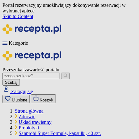
Portal rezerwacyjny umożliwiający dokonywanie rezerwacji w
wybranej aptece
Skip to Content
Kategorie
Przeszukaj zawartość portalu
Szukaj
Zaloguj się
Ulubione
Koszyk
Strona główna
Zdrowie
Układ trawienny
Probiotyki
Sanprobi Super Formuła, kapsułki, 40 szt.