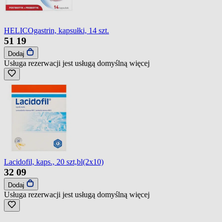
HELICOgastrin, kapsułki, 14 szt.
51
19
Dodaj
Usługa rezerwacji jest usługą domyślną
więcej
Lacidofil, kaps., 20 szt,bl(2x10)
32
09
Dodaj
Usługa rezerwacji jest usługą domyślną
więcej