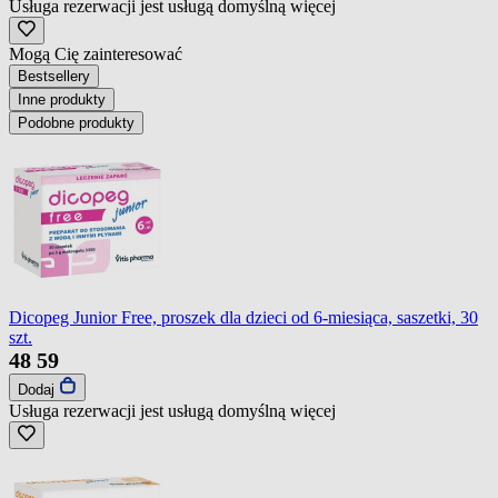
Usługa rezerwacji jest usługą domyślną
więcej
Mogą Cię zainteresować
Bestsellery
Inne produkty
Podobne produkty
Dicopeg Junior Free, proszek dla dzieci od 6-miesiąca, saszetki, 30
szt.
48
59
Dodaj
Usługa rezerwacji jest usługą domyślną
więcej