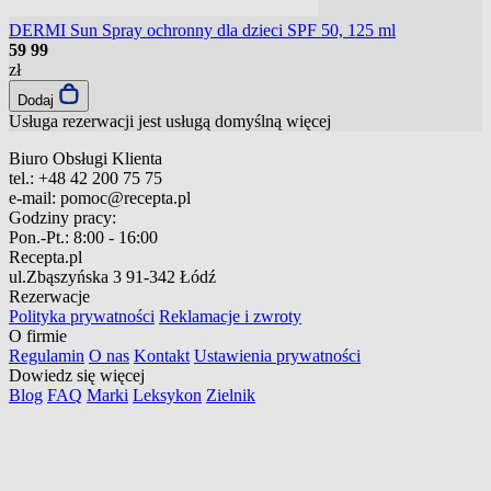
DERMI Sun Spray ochronny dla dzieci SPF 50, 125 ml
59
99
zł
Dodaj
Usługa rezerwacji jest usługą domyślną
więcej
Biuro Obsługi Klienta
tel.:
+48 42 200 75 75
e-mail:
pomoc@recepta.pl
Godziny pracy:
Pon.-Pt.:
8:00 - 16:00
Recepta.pl
ul.Zbąszyńska 3
91-342 Łódź
Rezerwacje
Polityka prywatności
Reklamacje i zwroty
O firmie
Regulamin
O nas
Kontakt
Ustawienia prywatności
Dowiedz się więcej
Blog
FAQ
Marki
Leksykon
Zielnik