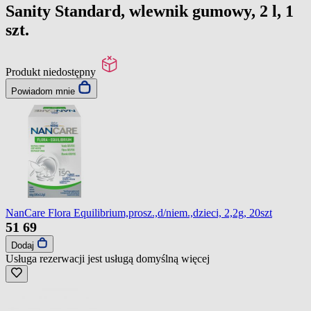
Sanity Standard, wlewnik gumowy, 2 l, 1
szt.
Produkt niedostępny
Powiadom mnie
NanCare Flora Equilibrium,prosz.,d/niem.,dzieci, 2,2g, 20szt
51
69
Dodaj
Usługa rezerwacji jest usługą domyślną
więcej