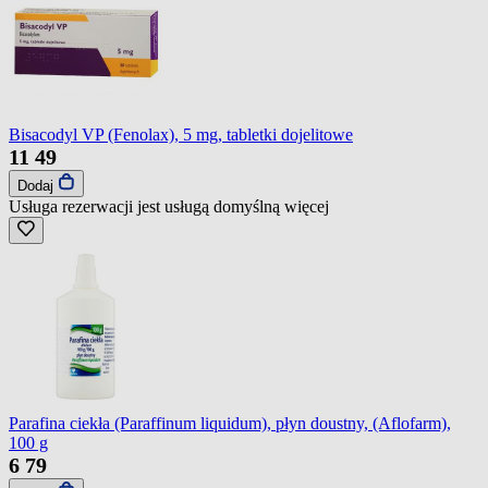
Bisacodyl VP (Fenolax), 5 mg, tabletki dojelitowe
11
49
Dodaj
Usługa rezerwacji jest usługą domyślną
więcej
Parafina ciekła (Paraffinum liquidum), płyn doustny, (Aflofarm),
100 g
6
79