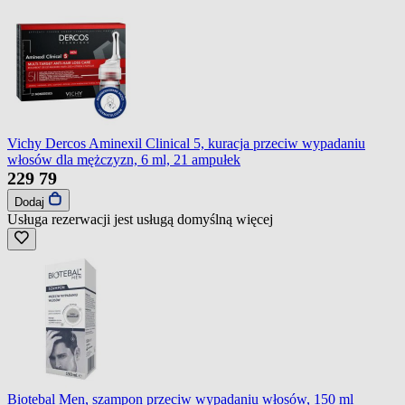
Vichy Dercos Aminexil Clinical 5, kuracja przeciw wypadaniu
włosów dla mężczyzn, 6 ml, 21 ampułek
229
79
Dodaj
Usługa rezerwacji jest usługą domyślną
więcej
Biotebal Men, szampon przeciw wypadaniu włosów, 150 ml