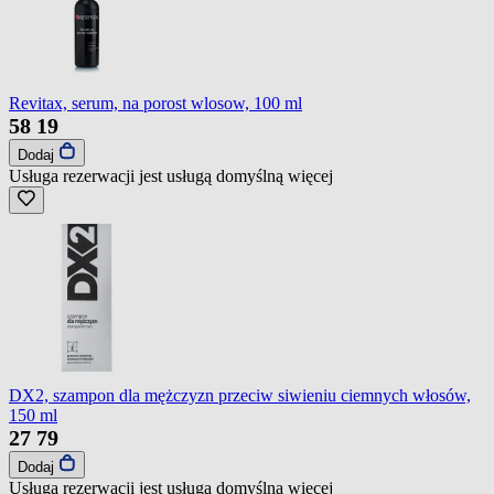
Revitax, serum, na porost wlosow, 100 ml
58
19
Dodaj
Usługa rezerwacji jest usługą domyślną
więcej
DX2, szampon dla mężczyzn przeciw siwieniu ciemnych włosów,
150 ml
27
79
Dodaj
Usługa rezerwacji jest usługą domyślną
więcej