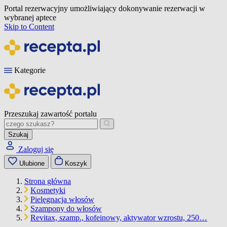
Portal rezerwacyjny umożliwiający dokonywanie rezerwacji w
wybranej aptece
Skip to Content
Kategorie
Przeszukaj zawartość portalu
Szukaj
Zaloguj się
Ulubione
Koszyk
Strona główna
Kosmetyki
Pielęgnacja włosów
Szampony do włosów
Revitax, szamp., kofeinowy, aktywator wzrostu, 250…