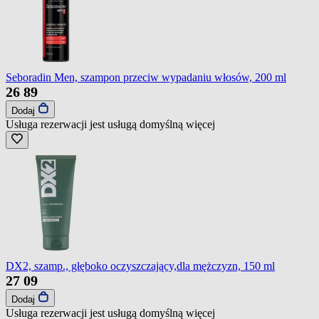
Seboradin Men, szampon przeciw wypadaniu włosów, 200 ml
26
89
Dodaj
Usługa rezerwacji jest usługą domyślną
więcej
DX2, szamp., głęboko oczyszczający,dla mężczyzn, 150 ml
27
09
Dodaj
Usługa rezerwacji jest usługą domyślną
więcej