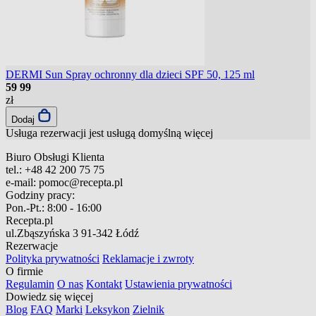
DERMI Sun Spray ochronny dla dzieci SPF 50, 125 ml
59
99
zł
Dodaj
Usługa rezerwacji jest usługą domyślną
więcej
Biuro Obsługi Klienta
tel.:
+48 42 200 75 75
e-mail:
pomoc@recepta.pl
Godziny pracy:
Pon.-Pt.:
8:00 - 16:00
Recepta.pl
ul.Zbąszyńska 3
91-342 Łódź
Rezerwacje
Polityka prywatności
Reklamacje i zwroty
O firmie
Regulamin
O nas
Kontakt
Ustawienia prywatności
Dowiedz się więcej
Blog
FAQ
Marki
Leksykon
Zielnik