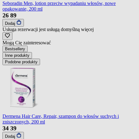
Seboradin Men, lotion przeciw wypadaniu włosów, nowe
opakowanie, 200 ml
26
89
Dodaj
Usługa rezerwacji jest usługą domyślną
więcej
Mogą Cię zainteresować
Bestsellery
Inne produkty
Podobne produkty
Dermena Hair Care, Repair, szampon do włosów suchych i
zniszczonych, 200 ml
34
39
Dodaj