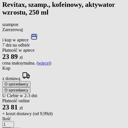
Revitax, szamp., kofeinowy, aktywator
wzrostu, 250 ml
szampon
Zarezerwuj
i kup w aptece
7 dni na odbiór
Płatność w aptece
23
89
zł
cena maksymalna. (
więcej
)
Kup
z dostawą
O sprzedawcy
O sprzedawcy
U Ciebie w 2-3 dni
Płatność online
23
81
zł
+ koszt dostawy (od
9,99zł
)
Ilość