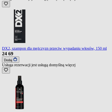
DX2, szampon dla mężczyzn przeciw wypadaniu włosów, 150 ml
24
69
Dodaj
Usługa rezerwacji jest usługą domyślną
więcej