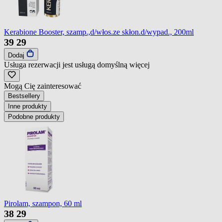
Kerabione Booster, szamp.,d/włos.ze skłon.d/wypad., 200ml
39
29
Dodaj
Usługa rezerwacji jest usługą domyślną
więcej
Mogą Cię zainteresować
Bestsellery
Inne produkty
Podobne produkty
Pirolam, szampon, 60 ml
38
29