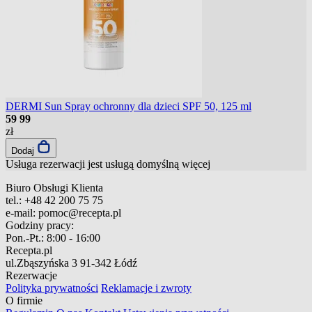
DERMI Sun Spray ochronny dla dzieci SPF 50, 125 ml
59
99
zł
Dodaj
Usługa rezerwacji jest usługą domyślną
więcej
Biuro Obsługi Klienta
tel.:
+48 42 200 75 75
e-mail:
pomoc@recepta.pl
Godziny pracy:
Pon.-Pt.:
8:00 - 16:00
Recepta.pl
ul.Zbąszyńska 3
91-342 Łódź
Rezerwacje
Polityka prywatności
Reklamacje i zwroty
O firmie