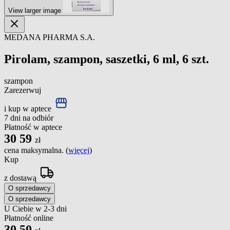
View larger image
MEDANA PHARMA S.A.
Pirolam, szampon, saszetki, 6 ml, 6 szt.
szampon
Zarezerwuj
i kup w aptece
7 dni na odbiór
Płatność w aptece
30
59
zł
cena maksymalna. (
więcej
)
Kup
z dostawą
O sprzedawcy
O sprzedawcy
U Ciebie w 2-3 dni
Płatność online
30
50