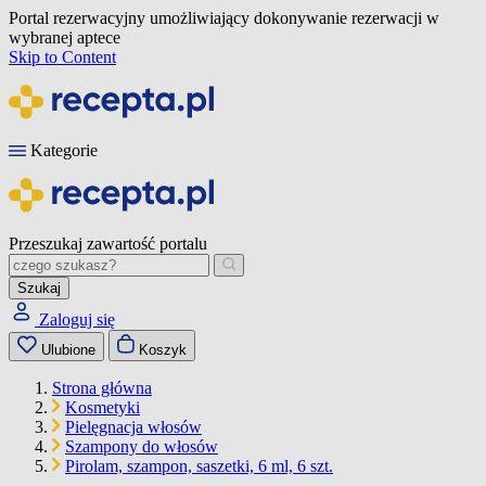
Portal rezerwacyjny umożliwiający dokonywanie rezerwacji w
wybranej aptece
Skip to Content
Kategorie
Przeszukaj zawartość portalu
Szukaj
Zaloguj się
Ulubione
Koszyk
Strona główna
Kosmetyki
Pielęgnacja włosów
Szampony do włosów
Pirolam, szampon, saszetki, 6 ml, 6 szt.