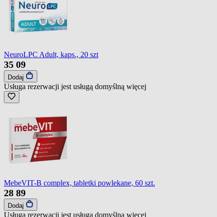
NeuroLPC Adult, kaps., 20 szt
35
09
Dodaj
Usługa rezerwacji jest usługą domyślną
więcej
MebeVIT-B complex, tabletki powlekane, 60 szt.
28
89
Dodaj
Usługa rezerwacji jest usługą domyślną
więcej