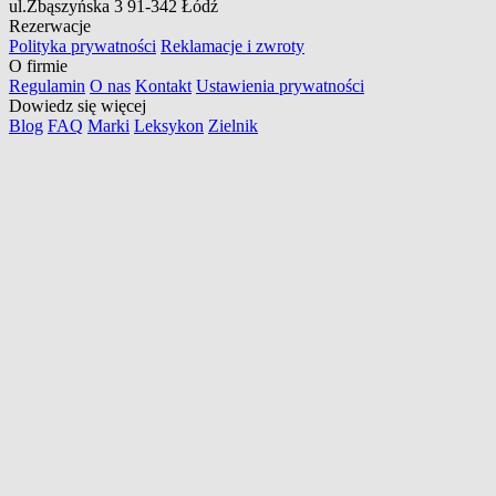
ul.Zbąszyńska 3
91-342 Łódź
Rezerwacje
Polityka prywatności
Reklamacje i zwroty
O firmie
Regulamin
O nas
Kontakt
Ustawienia prywatności
Dowiedz się więcej
Blog
FAQ
Marki
Leksykon
Zielnik