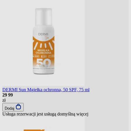
DERMI Sun Mgiełka ochronna, 50 SPF, 75 ml
29
99
zł
Dodaj
Usługa rezerwacji jest usługą domyślną
więcej