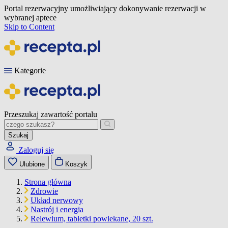
Portal rezerwacyjny umożliwiający dokonywanie rezerwacji w
wybranej aptece
Skip to Content
Kategorie
Przeszukaj zawartość portalu
Szukaj
Zaloguj się
Ulubione
Koszyk
Strona główna
Zdrowie
Układ nerwowy
Nastrój i energia
Relewium, tabletki powlekane, 20 szt.