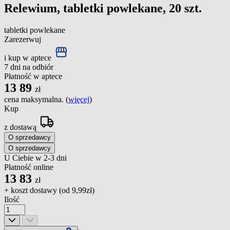
Relewium, tabletki powlekane, 20 szt.
tabletki powlekane
Zarezerwuj
i kup w aptece
7 dni na odbiór
Płatność w aptece
13
89
zł
cena maksymalna. (
więcej
)
Kup
z dostawą
O sprzedawcy
O sprzedawcy
U Ciebie w 2-3 dni
Płatność online
13
83
zł
+ koszt dostawy (od
9,99zł
)
Ilość