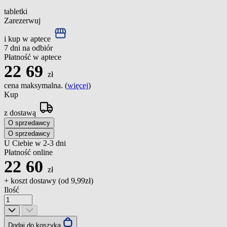
tabletki
Zarezerwuj
i kup w aptece
7 dni na odbiór
Płatność w aptece
22
69
zł
cena maksymalna. (
więcej
)
Kup
z dostawą
O sprzedawcy
O sprzedawcy
U Ciebie w 2-3 dni
Płatność online
22
60
zł
+ koszt dostawy (od
9,99zł
)
Ilość
Dodaj do koszyka