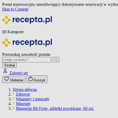
Portal rezerwacyjny umożliwiający dokonywanie rezerwacji w wybra
Skip to Content
Kategorie
Przeszukaj zawartość portalu
Szukaj
Zaloguj się
Ulubione
Koszyk
Strona główna
Zdrowie
Witaminy i minerały
Minerały
Magnefar B6 Forte, tabletki powlekane, 60 szt.