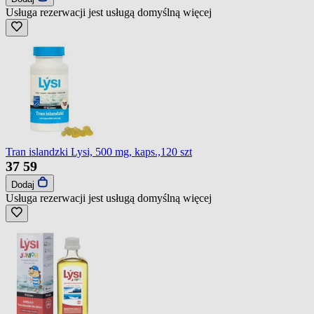
Usługa rezerwacji jest usługą domyślną
więcej
Tran islandzki Lysi, 500 mg, kaps.,120 szt
37
59
Dodaj
Usługa rezerwacji jest usługą domyślną
więcej