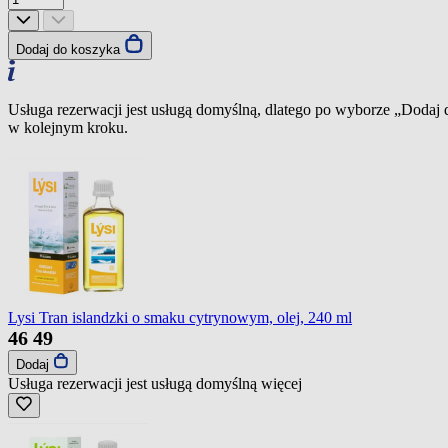
Dodaj do koszyka
Usługa rezerwacji jest usługą domyślną, dlatego po wyborze „Dodaj
w kolejnym kroku.
Lysi Tran islandzki o smaku cytrynowym, olej, 240 ml
46
49
Dodaj
Usługa rezerwacji jest usługą domyślną
więcej