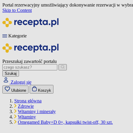
Portal rezerwacyjny umożliwiający dokonywanie rezerwacji w wybra
Skip to Content
Kategorie
Przeszukaj zawartość portalu
Szukaj
Zaloguj się
Ulubione
Koszyk
Strona główna
Zdrowie
Witaminy i minerały
Witaminy
Omegamed Baby+D 0+, kapsułki twist-off, 30 szt.